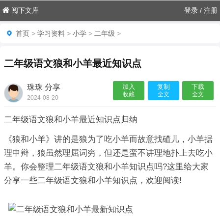
阅下文库
登录
/
注册
首页
>
学习资料
>
小学
>
二年级
>
二年级语文狼和小羊最近知识点
珠珠 分享
加入
复制
下载
收藏
全文
全文
2024-08-20
06:55:01

二年级语文狼和小羊最近知识点归纳
《狼和小羊》讲的是狼为了吃小羊而故意找碴儿，小羊据
理申辩，狼虽然理屈词穷，但还是蛮不讲理地扑上去吃小
羊。你会整理二年级语文狼和小羊知识点吗?这里给大家
分享一些二年级语文狼和小羊知识点，欢迎阅读!