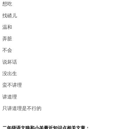
想吃
找碴儿
温和
弄脏
不会
说坏话
没出生
蛮不讲理
讲道理
只讲道理是不行的
二年级语文狼和小羊最近知识点相关文章：