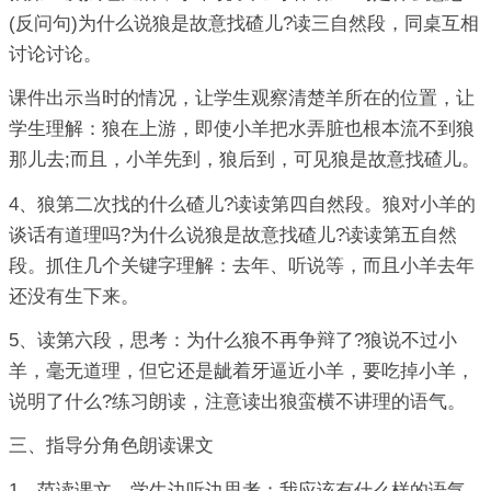
(反问句)为什么说狼是故意找碴儿?读三自然段，同桌互相
讨论讨论。
课件出示当时的情况，让学生观察清楚羊所在的位置，让
学生理解：狼在上游，即使小羊把水弄脏也根本流不到狼
那儿去;而且，小羊先到，狼后到，可见狼是故意找碴儿。
4、狼第二次找的什么碴儿?读读第四自然段。狼对小羊的
谈话有道理吗?为什么说狼是故意找碴儿?读读第五自然
段。抓住几个关键字理解：去年、听说等，而且小羊去年
还没有生下来。
5、读第六段，思考：为什么狼不再争辩了?狼说不过小
羊，毫无道理，但它还是龇着牙逼近小羊，要吃掉小羊，
说明了什么?练习朗读，注意读出狼蛮横不讲理的语气。
三、指导分角色朗读课文
1、范读课文。学生边听边思考：我应该有什么样的语气