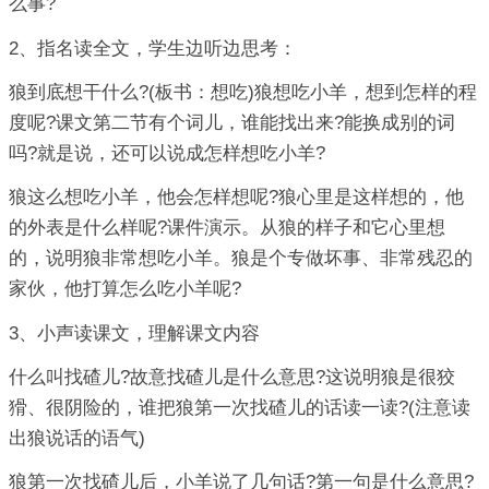
么事?
2、指名读全文，学生边听边思考：
狼到底想干什么?(板书：想吃)狼想吃小羊，想到怎样的程
度呢?课文第二节有个词儿，谁能找出来?能换成别的词
吗?就是说，还可以说成怎样想吃小羊?
狼这么想吃小羊，他会怎样想呢?狼心里是这样想的，他
的外表是什么样呢?课件演示。从狼的样子和它心里想
的，说明狼非常想吃小羊。狼是个专做坏事、非常残忍的
家伙，他打算怎么吃小羊呢?
3、小声读课文，理解课文内容
什么叫找碴儿?故意找碴儿是什么意思?这说明狼是很狡
猾、很阴险的，谁把狼第一次找碴儿的话读一读?(注意读
出狼说话的语气)
狼第一次找碴儿后，小羊说了几句话?第一句是什么意思?