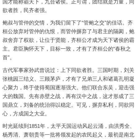
国才能称霸天下，九合诸侯。正可谓，团结就是力量，同
欲者胜，民齐者强。
鲍叔与管仲的交情，为我们留下了“管鲍之交”的佳话。齐
桓公放弃对管仲的仇恨，而管仲摒弃了与君主的隔阂，鲍
叔舍弃了权欲，让位于贤能，齐桓公才成为天下诸侯的霸
主。君臣胸怀天下，目标一致，才有了齐桓公的“春秋之
首”。
古代军事家孙武曾说过：上下同欲者胜。三国时期，刘关
张桃园三结义、三顾茅庐，才有了兄弟三人和诸葛孔明凝
心聚力，终于使得蜀国逐渐强大。他们联合东吴，迎击强
大的魏国。先有赤壁之战，再有汉中之战，这才形成了三
国鼎立，刘备的统治得以稳定。可见，摒弃私利，同欲同
心，方成国之大业。
时光延续到1851年，太平天国运动风起云涌，由洪秀全、
杨秀清、萧朝贵等一批将领发起的农民起义，最初是南北