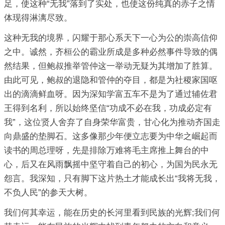
足，使这种“无我”落到了实处，也使这份纯真的赤子之情
体现得淋漓尽致。
这种无我的境界，闪耀于那心系天下一心为公的崇高信仰
之中。诚然，齐桓公的霸业所成是多种必然事件导致的偶
然结果，但鲍叔推举管仲这一举动无疑为其增加了胜算。
由此可见，鲍叔的退隐和管仲的夺目，都是为社稷家国呕
出的滴滴鲜血呀。因为深知学富五车不是为了通过辅佐君
王得到名利，所以始终坚信“功成不必在我，功成必定有
我”，这位贤人舍弃了自身荣华富贵，甘心化为推动齐国走
向鼎盛的垫脚石。这多像那少年便立志要为中华之崛起而
读书的周总理呀，先是排除万难将毛主席推上舞台的中
心，后又在风雨飘摇中坚守着自己的初心，为国为民永无
怨言。我深知，只有脚下这片热土才能成长出“我将无我，
不负人民”的参天大树。
我们何其幸运，能在历史的长河里看到民族的光辉;我们何