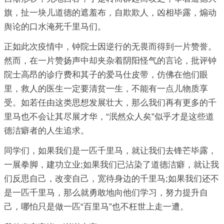
旗，扯一块儿道德的遮羞布，自欺欺人，凶相毕露，煽动
舆论的口水淹死千里马们。
正如此次疫情中，钟院士因逆行的无畏而得到一片赞誉。
然而，在一片赞扬声中却夹杂着阴阳怪气的言论，批评钟
院士高昂的诊疗费和其子的爱马仕皮带，仿佛在他们眼
里，救人的医生一定要清贫一生，不能有一点儿物质享
受。如若任由这类思想发展壮大，那么我们再有更多的千
里马也不会让其尽展才华，“泯然众人矣”似乎才是这些道
德洁癖者的人生追求。
同学们，如果我们是一匹千里马，就让我们去锋芒毕露，
一展拳脚，建功立业;如果我们已沾染了道德洁癖，就让我
们反思自己，改变自己，宽待身边的千里马;如果我们还不
是一匹千里马，那么就勇敢地向他们学习，努力提升自
己，哪怕只是做一匹“百里马”也不枉世上走一遭。