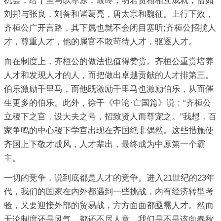
机会，给千里马以草原，最终，明君贤相相互成就，恰如
刘邦与张良，刘备和诸葛亮，唐太宗和魏征。上行下效，
齐桓公广开言路，其下属也就不会闭目塞听;齐桓公招揽人
才，尊重人才，他的属官不敢苛待人才，驱逐人才。
而在制度上，齐桓公的做法也值得赞赏。齐桓公重赏培养
人才和发现人才的人，而把做出卓越贡献的人才排第三。
伯乐激励千里马，而他既激励千里马也激励伯乐，从而催
生更多的伯乐。此外，徐干《中论·亡国篇》说：“齐桓公
立稷下之宫，设大夫之号，招致贤人而尊宠之。”我想，百
家争鸣的中心稷下学宫出现在齐国绝非偶然。这些措施使
齐国上下敬才成风，人才辈出，最终成为中原第一个霸
主。
一切的竞争，说到底都是人才的竞争。进入21世纪的23年
代，我们的国家在内外都遇到一些挑战，内有经济转型考
验，又要迎接外部的贸易战，方方面面都亟需人才。然而
无论制度还是风气，都还不尽人意。我们是不是该向春秋