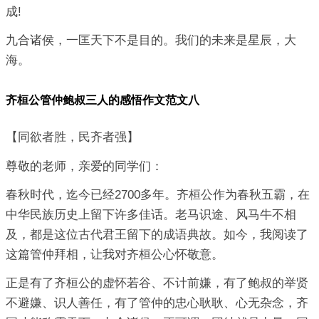
成!
九合诸侯，一匡天下不是目的。我们的未来是星辰，大
海。
齐桓公管仲鲍叔三人的感悟作文范文八
【同欲者胜，民齐者强】
尊敬的老师，亲爱的同学们：
春秋时代，迄今已经2700多年。齐桓公作为春秋五霸，在
中华民族历史上留下许多佳话。老马识途、风马牛不相
及，都是这位古代君王留下的成语典故。如今，我阅读了
这篇管仲拜相，让我对齐桓公心怀敬意。
正是有了齐桓公的虚怀若谷、不计前嫌，有了鲍叔的举贤
不避嫌、识人善任，有了管仲的忠心耿耿、心无杂念，齐