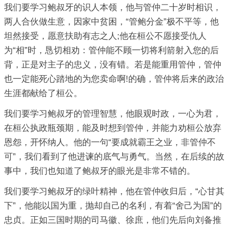
我们要学习鲍叔牙的识人本领，他与管仲二十岁时相识，
两人合伙做生意，因家中贫困，“管鲍分金”极不平等，他
坦然接受，愿意扶助有志之人;他在桓公不愿接受仇人
为“相”时，恳切相劝：管仲能不顾一切将利箭射入您的后
背，正是对主子的忠义，没有错。若是能重用管仲，管仲
也一定能死心踏地的为您卖命啊!的确，管仲将后来的政治
生涯都献给了桓公。
我们要学习鲍叔牙的管理智慧，他眼观时政，一心为君，
在桓公执政瓶颈期，能及时想到管仲，并能力劝桓公放弃
恩怨，开怀纳人。他的一句“要成就霸王之业，非管仲不
可”，我们看到了他进谏的底气与勇气。当然，在后续的故
事中，我们也知道了鲍叔牙的眼光是非常不错的。
我们要学习鲍叔牙的绿叶精神，他在管仲收归后，“心甘其
下”，他能以国为重，抛却自己的名利，有着“舍己为国”的
忠贞。正如三国时期的司马徽、徐庶，他们先后向刘备推