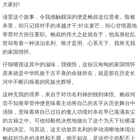
大家好!
读罢这个故事，令我感触颇深的便是鲍叔这位贤者。险被
杀害，却只记得对手的卓越才干;针尖麦芒，却心甘情愿地
举荐对方担任要职。鲍叔的伟大之处就在于，他虽身处乱
世却有着一种淡泊名利、唯才是用、心系天下、我将无我
的家国情怀。
仔细咂摸这其中的滋味，我顿悟，这份沉甸甸的家国情怀
原来就是中华民族千古不衰的命脉所在，就是那在历史长
河中不断闪烁着的民族光辉呀。
这种无我的境界，来自于对功名利禄的独到体悟。鲍叔何
尝不知推举管仲便意味着主动将自己的名字从历史舞台中
清除，意味着将自己过往的傲人功绩封杀在早已落满灰尘
的古籍之中。可他却毅然决然地做出了这个为天下社稷谋
利的决定。与其说，这主动放弃名利的举动清晰地体现出
鲍叔对功名的淡然和不屑，倒不如说，是这些尘俗配不上