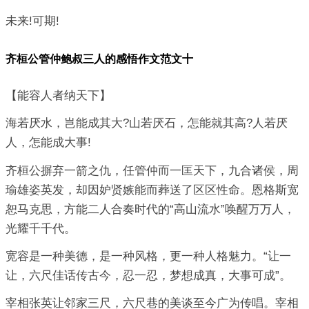
未来!可期!
齐桓公管仲鲍叔三人的感悟作文范文十
【能容人者纳天下】
海若厌水，岂能成其大?山若厌石，怎能就其高?人若厌
人，怎能成大事!
齐桓公摒弃一箭之仇，任管仲而一匡天下，九合诸侯，周
瑜雄姿英发，却因妒贤嫉能而葬送了区区性命。恩格斯宽
恕马克思，方能二人合奏时代的“高山流水”唤醒万万人，
光耀千千代。
宽容是一种美德，是一种风格，更一种人格魅力。“让一
让，六尺佳话传古今，忍一忍，梦想成真，大事可成”。
宰相张英让邻家三尺，六尺巷的美谈至今广为传唱。宰相