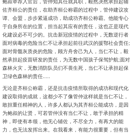
鲍叔举荐入官后，管仲知其任就其职，毅然决然承担起辅
佐齐桓公的责任，在助齐桓公称霸的过程中，管仲建议攻
谭、会盟，步步紧逼成功，助成功齐桓公称霸。他能专心
于自身所在的位置，担当起其应有的责任，这也正是现代
化建设必不可少的。抗击新冠疫情的过程中，无数逆行者
面对病毒的危险当仁不让承担起前往武汉的援鄂社会责任;
面对骨髓灰质炎的危险，顾方舟舍己为人，当仁不让，毅
然承担起疫苗研发的责任，为无数中国孩子保驾护航;面对
森林火灾，无数消防队员们不畏生死，当仁不让承担起保
卫绿色森林的责任.....
无论是齐桓公称霸，还是抗击疫情所取得的成功和现代化
建设取得的成就，这都少不了像管仲这样就是当仁不让，
敢担重任精神的人，许多人都认为其齐桓公能成功，是因
为鲍叔的让贤，可若管仲没有当仁不让，敢于承担的精
神，即使有本领，他无心辅佐，不尽全力，有再大的能
力，也无法发挥出来。在我看来，有能力很重要，但有当