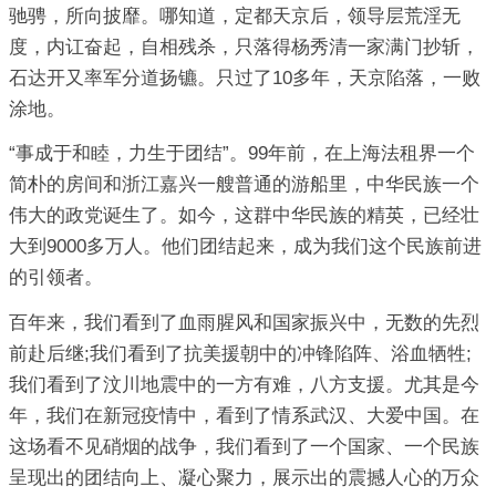
驰骋，所向披靡。哪知道，定都天京后，领导层荒淫无
度，内讧奋起，自相残杀，只落得杨秀清一家满门抄斩，
石达开又率军分道扬镳。只过了10多年，天京陷落，一败
涂地。
“事成于和睦，力生于团结”。99年前，在上海法租界一个
简朴的房间和浙江嘉兴一艘普通的游船里，中华民族一个
伟大的政党诞生了。如今，这群中华民族的精英，已经壮
大到9000多万人。他们团结起来，成为我们这个民族前进
的引领者。
百年来，我们看到了血雨腥风和国家振兴中，无数的先烈
前赴后继;我们看到了抗美援朝中的冲锋陷阵、浴血牺牲;
我们看到了汶川地震中的一方有难，八方支援。尤其是今
年，我们在新冠疫情中，看到了情系武汉、大爱中国。在
这场看不见硝烟的战争，我们看到了一个国家、一个民族
呈现出的团结向上、凝心聚力，展示出的震撼人心的万众