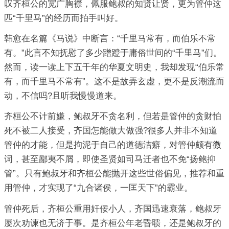
叹齐桓公的宽广胸襟，佩服鲍叔的知贤让贤，更为管仲这
匹“千里马”的经历而拍手叫好。
韩愈在名篇《马说》中断言：“千里马常有，而伯乐不常
有。”此言不知抚慰了多少蹭蹬于庸俗世间的“千里马”们。
然而，读一读上下五千年的华夏文明史，我却发现“伯乐常
有，而千里马不常有”。这不是故弄玄虚，更不是反潮流而
动，不信吗?且听我慢慢道来。
齐桓公不计前嫌，鲍叔牙不贪名利，但若是管仲的贪财怕
死不被二人接受，齐国怎能做大做强?很多人并非不知道
管仲的才能，但是拘泥于自己的道德洁癖，对管仲颇有微
词，甚至鄙夷不屑，即使圣贤如司马迁者也不免“扬鲍抑
管”。只有鲍叔牙和齐桓公能抛开这些世俗偏见，推荐和重
用管仲，才实现了“九合诸侯，一匡天下”的霸业。
管仲死后，齐桓公重用奸佞小人，齐国迅速衰落，鲍叔牙
屡次劝谏也无济于事。是齐桓公年老昏聩，还是鲍叔牙的