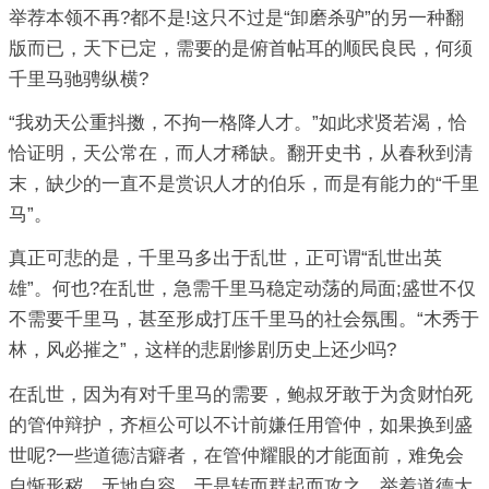
举荐本领不再?都不是!这只不过是“卸磨杀驴”的另一种翻
版而已，天下已定，需要的是俯首帖耳的顺民良民，何须
千里马驰骋纵横?
“我劝天公重抖擞，不拘一格降人才。”如此求贤若渴，恰
恰证明，天公常在，而人才稀缺。翻开史书，从春秋到清
末，缺少的一直不是赏识人才的伯乐，而是有能力的“千里
马”。
真正可悲的是，千里马多出于乱世，正可谓“乱世出英
雄”。何也?在乱世，急需千里马稳定动荡的局面;盛世不仅
不需要千里马，甚至形成打压千里马的社会氛围。“木秀于
林，风必摧之”，这样的悲剧惨剧历史上还少吗?
在乱世，因为有对千里马的需要，鲍叔牙敢于为贪财怕死
的管仲辩护，齐桓公可以不计前嫌任用管仲，如果换到盛
世呢?一些道德洁癖者，在管仲耀眼的才能面前，难免会
自惭形秽，无地自容，于是转而群起而攻之，举着道德大