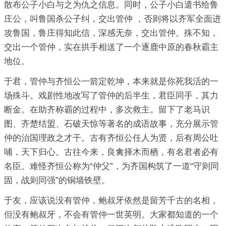
散布公子小白与之为仇之信息。同时，公子小白遣书给鲁
庄公，叫鲁国杀公子纠，交出管仲 ，否则将以齐军全面进
攻鲁国，鲁庄得知此信，深感无奈，交出管仲。殊不知，
交出一个管仲，实在拱手相送了一个逐鹿中原的春秋霸主
地位。
于君，管仲与齐恒公一箭定乾坤，本来就是你死我活的一
场殊斗。戏剧性地改写了管仲的后半生，君臣同手，其力
断金。在助齐称霸的过程中，多次救主。留下了老马识
图、齐楚结盟、石破天惊等著名的成语故事，充分展示管
仲的治国理政之才干。古有齐恒公任人为贤，后有周公吐
哺，天下归心。古往今来，良禽择木而栖，有名君者必有
名臣。难怪齐恒公称为“仲父”，为齐国构筑了一道“守则同
固，战则同强”的铜墙铁壁。
于友，应该说没有管仲，鲍叔牙依然是留芳千古的名相，
但没有鲍叔牙，不会有管仲一世英明。大家都知道的一个