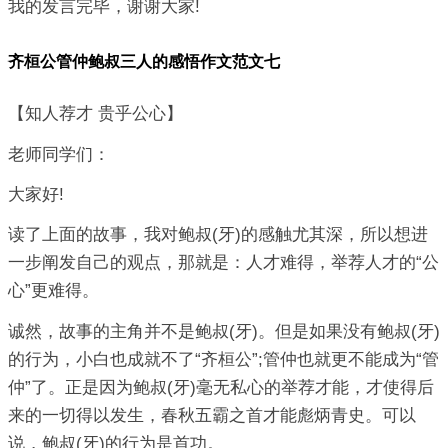
我的发言完毕，谢谢大家!
齐桓公管仲鲍叔三人的感悟作文范文七
【知人荐才 贵乎公心】
老师同学们：
大家好!
读了上面的故事，我对鲍叔(牙)的感触尤其深，所以想进
一步阐发自己的观点，那就是：人才难得，举荐人才的“公
心”更难得。
诚然，故事的主角并不是鲍叔(牙)。但是如果没有鲍叔(牙)
的行为，小白也成就不了“齐桓公”;管仲也就更不能成为“管
仲”了。正是因为鲍叔(牙)毫无私心的举荐才能，才使得后
来的一切得以发生，春秋五霸之首才能彪炳青史。可以
说，鲍叔(牙)的行为是首功。