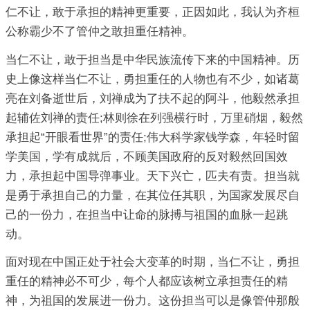
仁不让，敢于承担的精神更重要，正因如此，我认为齐桓
公称霸少不了管仲之敢担重任精神。
当仁不让，敢于担当是中华民族流传下来的中国精神。历
史上像这样当仁不让，勇担重任的人物也有不少，如诸葛
亮在刘备逝世后，刘禅成为了扶不起的阿斗，他毅然承担
起辅佐刘禅的责任;林则徐在列强横行时，万里硝烟，毅然
承担起“开眼看世界”的责任;伟大科学家钱学森，年轻时留
学美国，学有成就后，不顾美国政府的反对毅然回国效
力，承担起中国导弹事业。天下兴亡，匹夫有责。担当就
是勇于承担自己的力量，在其位任其职，为国家发展尽自
己的一份力，在担当中让命的脉搏与祖国的血脉一起跳
动。
面对现在中国正处于社会大变革的时期，当仁不让，勇担
重任的精神必不可少，每个人都应该树立承担责任的精
神，为祖国的发展进一份力。这份担当可以是像管仲那般