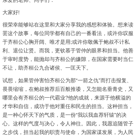
亲爱的老师、同学们：
大家好!
很荣幸能够站在这里和大家分享我的感想和体验。想来读
罢这个故事，每位同学都有自己的一番看法，或许你叹服
于齐桓公心胸开阔、唯才是用;或许你敬佩于鲍叔不计私
利、退位让贤。而我，更钦慕于管仲的眼界和担当。他善
于审时度势，能抛却与齐桓公的嫌隙，在国家需要时当仁
不让，助齐桓公九合诸侯、一匡天下。
试想，如果管仲害怕齐桓公为那“一箭之仇”而打击报复、
畏畏缩缩，在鲍叔推荐后百般推诿，又怎能名垂青史，又
哪里会有齐桓公的一代霸业?他的成就，来源于他横溢的
才华和自信，成功于他对重任和民生的担当。这种担当，
是一种心怀天下的气质，是一份“我以我血荐轩辕”的决
心。这样的气度与决心，令人神往。因此，我愿追随管子
之步伐，担当起我的职责与使命，为国家谋发展，为人民