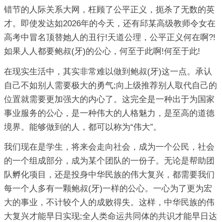
错节的人际关系大网，枉顾了公平正义，扼杀了无数的英
才。即使发达如2026年的今天，还有邱某高级教师令女在
高考中冒名顶替她人的丑行!天道公理，公平正义何在啊?!
如果人人都要鲍叔(牙)的公心，何至于此啊!何至于此!
在现实生活中，其实非常难以做到鲍叔(牙)这一点。承认
自己不如别人需要极大的勇气;向上级推荐别人取代自己的
位置就需要更加强大的内心了。这完全是一种出于为国家
事业服务的公心，是一种伟大的人格魅力，是至高的道德
境界。能够做到的人，都可以称为“伟大”。
我们现在是学生，将来会走向社会，成为一个公民，社会
的一个组成部分，成为某个团队的一份子。无论是帮助团
队孵化项目，还是投身中华民族的伟大复兴，都需要我们
每一个人多有一颗鲍叔(牙)一样的公心。一心为了更为宏
大的事业，不计较个人的成败得失。这样，中华民族的伟
大复兴才能早日实现;全人类命运共同体的共识才能早日达