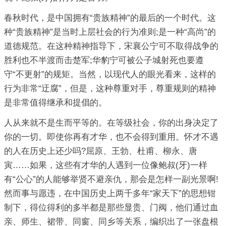
春秋时代，是中国拥有“贵族精神”的最后的一个时代。这
种“贵族精神”是当时上层社会的行为准则;是一种“高尚”的
道德规范。在这种精神指导下，宋襄公宁可不取得战争的
胜利也不半渡而击楚军;华豹宁可被公子城射死也要遵
守“不更射”的规矩。当然，以现代人的眼光看来，这样的
行为非常“迂腐”，但是，这种尊重对手，尊重规则的精神
是非常值得继承和提倡的。
人从来就不是生而平等的。在等级社会，你的出身决定了
你的一切。即使你再有才华，也不会得到重用。怀才不遇
的人在历史上还少吗?屈原、王勃、杜甫、柳永、唐
寅……如果，这些有才华的人遇到一位像鲍叔(牙)一样
有“公心”的人能够举贤不避亲仇，那会是怎样一副光景啊!
然而事与愿违，在中国历史上两千多年“家天下”的思想钳
制下，得位得利的多半都是那些显贵、门阀，他们通过血
亲、师生、裙带、同窗、同乡等关系，编织出了一张盘根