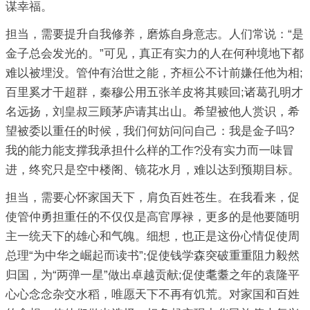
谋幸福。
担当，需要提升自我修养，磨炼自身意志。人们常说：“是
金子总会发光的。”可见，真正有实力的人在何种境地下都
难以被埋没。管仲有治世之能，齐桓公不计前嫌任他为相;
百里奚才干超群，秦穆公用五张羊皮将其赎回;诸葛孔明才
名远扬，刘皇叔三顾茅庐请其出山。希望被他人赏识，希
望被委以重任的时候，我们何妨问问自己：我是金子吗?
我的能力能支撑我承担什么样的工作?没有实力而一味冒
进，终究只是空中楼阁、镜花水月，难以达到预期目标。
担当，需要心怀家国天下，肩负百姓苍生。在我看来，促
使管仲勇担重任的不仅仅是高官厚禄，更多的是他要随明
主一统天下的雄心和气魄。细想，也正是这份心情促使周
总理“为中华之崛起而读书”;促使钱学森突破重重阻力毅然
归国，为“两弹一星”做出卓越贡献;促使耄耋之年的袁隆平
心心念念杂交水稻，唯愿天下不再有饥荒。对家国和百姓