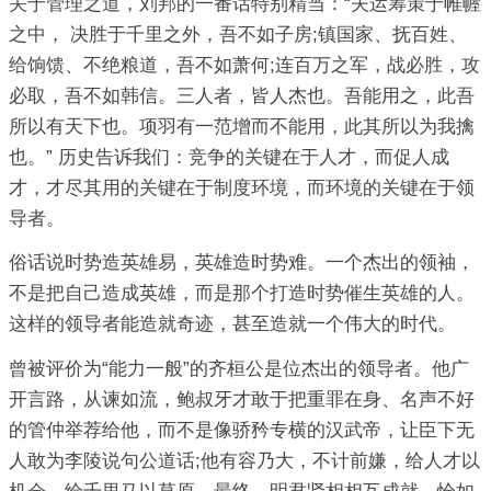
关于管理之道，刘邦的一番话特别精当：“夫运筹策于帷幄
之中， 决胜于千里之外，吾不如子房;镇国家、抚百姓、
给饷馈、不绝粮道，吾不如萧何;连百万之军，战必胜，攻
必取，吾不如韩信。三人者，皆人杰也。吾能用之，此吾
所以有天下也。项羽有一范增而不能用，此其所以为我擒
也。” 历史告诉我们：竞争的关键在于人才，而促人成
才，才尽其用的关键在于制度环境，而环境的关键在于领
导者。
俗话说时势造英雄易，英雄造时势难。一个杰出的领袖，
不是把自己造成英雄，而是那个打造时势催生英雄的人。
这样的领导者能造就奇迹，甚至造就一个伟大的时代。
曾被评价为“能力一般”的齐桓公是位杰出的领导者。他广
开言路，从谏如流，鲍叔牙才敢于把重罪在身、名声不好
的管仲举荐给他，而不是像骄矜专横的汉武帝，让臣下无
人敢为李陵说句公道话;他有容乃大，不计前嫌，给人才以