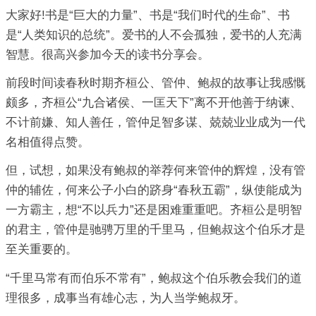
大家好!书是“巨大的力量”、书是“我们时代的生命”、书
是“人类知识的总统”。爱书的人不会孤独，爱书的人充满
智慧。很高兴参加今天的读书分享会。
前段时间读春秋时期齐桓公、管仲、鲍叔的故事让我感慨
颇多，齐桓公“九合诸侯、一匡天下”离不开他善于纳谏、
不计前嫌、知人善任，管仲足智多谋、兢兢业业成为一代
名相值得点赞。
但，试想，如果没有鲍叔的举荐何来管仲的辉煌，没有管
仲的辅佐，何来公子小白的跻身“春秋五霸”，纵使能成为
一方霸主，想“不以兵力”还是困难重重吧。齐桓公是明智
的君主，管仲是驰骋万里的千里马，但鲍叔这个伯乐才是
至关重要的。
“千里马常有而伯乐不常有”，鲍叔这个伯乐教会我们的道
理很多，成事当有雄心志，为人当学鲍叔牙。