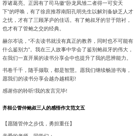
荐诸葛亮。正因有了司马徽“卧龙凤雏二者得一可安天
下”的呼唤，有了徐庶推荐南阳孔明先生以解刘备缺乏人才
之忧，才有了三顾茅庐的佳话。有了鲍叔牙的甘于陪衬，
也才有了管鲍之交的经典。
赫尔岑说，“不去读书就没有真正的教养，同时也不可能有
什么鉴别力”。我在三人故事中学会了鉴别鲍叔牙的伟大，
在我们一直开展的读书分享会中也提升了我的思辨能力。
书卷千千，随手撷取，都是智慧。愿我们继续畅游书海，
愿我们的读书分享会越办越精彩!
感谢你的聆听!我的发言完毕!
齐桓公管仲鲍叔三人的感悟作文范文五
【愿随管仲之步伐，勇担重任】