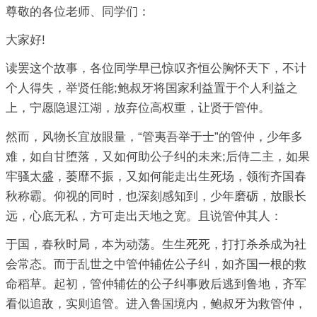
尊敬的各位老师、同学们：
大家好!
读罢这个故事，各位同学早已惊叹齐恒公胸怀天下，不计
个人得失，举贤任能;鲍叔牙将国家利益置于个人利益之
上，宁愿隐退江湖，放弃位高权重，让贤于管仲。
然而，风物长宜放眼量，“管夷吾举于士”的管仲，少年多
难，如自甘堕落，又如何助公子纠的未来;后侍二主，如果
牢骚太盛，萎靡不振，又如何能走出生死场，领衔齐国春
秋称霸。仰视的同时，也深刻感知到，少年磨砺，放眼长
远，心底无私，方可走出天地之宽。且说管仲其人：
于国，春秋时局，本为动荡。生生死死，打打杀杀成为社
会常态。而于乱世之中管仲辅佐公子纠，如齐国一根的救
命稻草。起初，管仲辅佐的公子纠事败后逃到鲁地，齐军
看似追敌，实则追管。进入鲁国境内，鲍叔牙为救管仲，