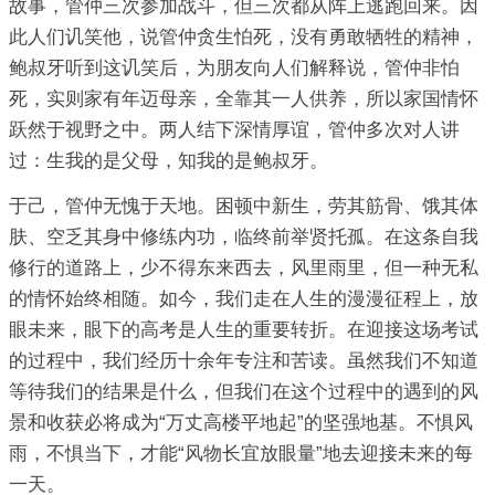
故事，管仲三次参加战斗，但三次都从阵上逃跑回来。因
此人们讥笑他，说管仲贪生怕死，没有勇敢牺牲的精神，
鲍叔牙听到这讥笑后，为朋友向人们解释说，管仲非怕
死，实则家有年迈母亲，全靠其一人供养，所以家国情怀
跃然于视野之中。两人结下深情厚谊，管仲多次对人讲
过：生我的是父母，知我的是鲍叔牙。
于己，管仲无愧于天地。困顿中新生，劳其筋骨、饿其体
肤、空乏其身中修练内功，临终前举贤托孤。在这条自我
修行的道路上，少不得东来西去，风里雨里，但一种无私
的情怀始终相随。如今，我们走在人生的漫漫征程上，放
眼未来，眼下的高考是人生的重要转折。在迎接这场考试
的过程中，我们经历十余年专注和苦读。虽然我们不知道
等待我们的结果是什么，但我们在这个过程中的遇到的风
景和收获必将成为“万丈高楼平地起”的坚强地基。不惧风
雨，不惧当下，才能“风物长宜放眼量”地去迎接未来的每
一天。