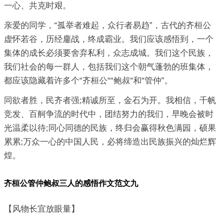
一心、共克时艰。
亲爱的同学，“孤举者难起，众行者易趋”，古代的齐桓公
虚怀若谷，历经鏖战，终成霸业。我们应该感悟到，一个
集体的成长必须要舍弃私利，众志成城。我们这个民族，
我们社会的每一群人，包括我们这个朝气蓬勃的班集体，
都应该隐藏着许多个“齐桓公““鲍叔“和“管仲”。
同欲者胜，民齐者强;精诚所至，金石为开。我相信，千帆
竞发、百舸争流的时代中，团结努力的我们，早晚会被时
光温柔以待;同心同德的民族，终归会赢得秋色满园，硕果
累累;万众一心的中国人民，必将缔造出民族振兴的灿烂辉
煌。
齐桓公管仲鲍叔三人的感悟作文范文九
【风物长宜放眼量】