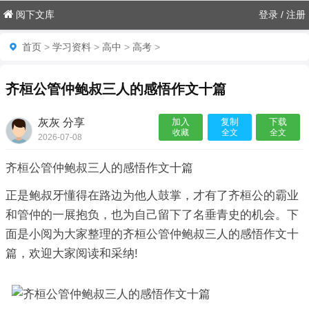
阅下文库
登录
/
注册
首页
>
学习资料
>
高中
>
高考
>
齐桓公管仲鲍叔三人的感悟作文十篇
灰灰 分享
加入
复制
下载
收藏
全文
全文
2026-07-08
06:18:02

齐桓公管仲鲍叔三人的感悟作文十篇
正是鲍叔牙懂得在路边为他人鼓掌，才有了齐桓公的霸业
和管仲的一展抱负，也为自己留下了名垂青史的机会。下
面是小阅为大家整理的齐桓公管仲鲍叔三人的感悟作文十
篇，欢迎大家阅读和采纳!