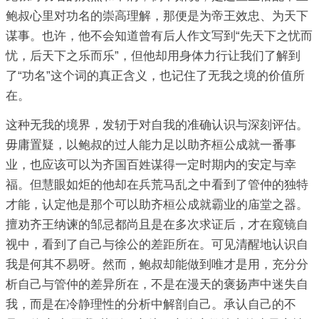
鲍叔心里对功名的崇高理解，那便是为帝王效忠、为天下
谋事。也许，他不会知道曾有后人作文写到“先天下之忧而
忧，后天下之乐而乐”，但他却用身体力行让我们了解到
了“功名”这个词的真正含义，也记住了无我之境的价值所
在。
这种无我的境界，发轫于对自我的准确认识与深刻评估。
毋庸置疑，以鲍叔的过人能力足以助齐桓公成就一番事
业，也应该可以为齐国百姓谋得一定时期内的安定与幸
福。但慧眼如炬的他却在兵荒马乱之中看到了管仲的独特
才能，认定他是那个可以助齐桓公成就霸业的庙堂之器。
擅劝齐王纳谏的邹忌都尚且是在多次求证后，才在窥镜自
视中，看到了自己与徐公的差距所在。可见清醒地认识自
我是何其不易呀。然而，鲍叔却能做到唯才是用，充分分
析自己与管仲的差异所在，不是在漫天的褒扬声中迷失自
我，而是在冷静理性的分析中解剖自己。承认自己的不