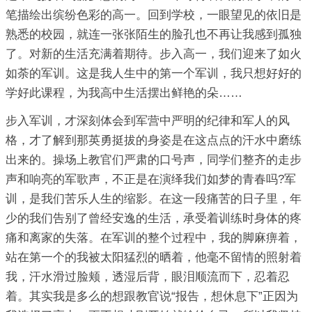
笔描绘出缤纷色彩的高一。回到学校，一眼望见的依旧是
熟悉的校园，就连一张张陌生的脸孔也不再让我感到孤独
了。对新的生活充满着期待。步入高一，我们迎来了如火
如荼的军训。这是我人生中的第一个军训，我只想好好的
学好此课程，为我高中生活摆出鲜艳的朵……
步入军训，才深刻体会到军营中严明的纪律和军人的风
格，才了解到那英勇挺拔的身姿是在这点点的汗水中磨练
出来的。操场上教官们严肃的口号声，同学们整齐的走步
声和响亮的军歌声，不正是在演绎我们如梦的青春吗?军
训，是我们苦乐人生的缩影。在这一段痛苦的日子里，年
少的我们告别了曾经安逸的生活，承受着训练时身体的疼
痛和离家的失落。在军训的整个过程中，我的脚麻痹着，
站在第一个的我被太阳猛烈的晒着，他毫不留情的照射着
我，汗水滑过脸颊，透湿后背，眼泪顺流而下，忍着忍
着。其实我是多么的想跟教官说“报告，想休息下”正因为