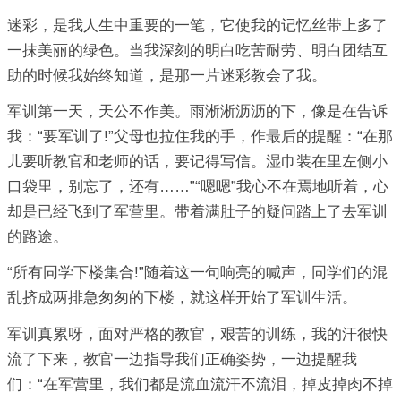
迷彩，是我人生中重要的一笔，它使我的记忆丝带上多了
一抹美丽的绿色。当我深刻的明白吃苦耐劳、明白团结互
助的时候我始终知道，是那一片迷彩教会了我。
军训第一天，天公不作美。雨淅淅沥沥的下，像是在告诉
我：“要军训了!”父母也拉住我的手，作最后的提醒：“在那
儿要听教官和老师的话，要记得写信。湿巾装在里左侧小
口袋里，别忘了，还有……”“嗯嗯”我心不在焉地听着，心
却是已经飞到了军营里。带着满肚子的疑问踏上了去军训
的路途。
“所有同学下楼集合!”随着这一句响亮的喊声，同学们的混
乱挤成两排急匆匆的下楼，就这样开始了军训生活。
军训真累呀，面对严格的教官，艰苦的训练，我的汗很快
流了下来，教官一边指导我们正确姿势，一边提醒我
们：“在军营里，我们都是流血流汗不流泪，掉皮掉肉不掉