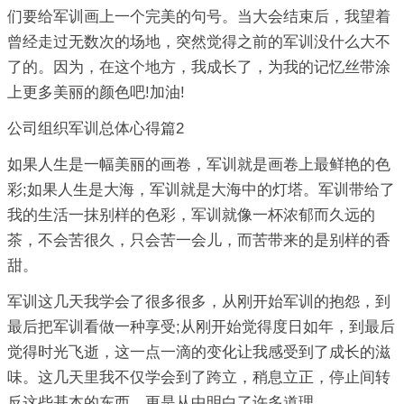
们要给军训画上一个完美的句号。当大会结束后，我望着
曾经走过无数次的场地，突然觉得之前的军训没什么大不
了的。因为，在这个地方，我成长了，为我的记忆丝带涂
上更多美丽的颜色吧!加油!
公司组织军训总体心得篇2
如果人生是一幅美丽的画卷，军训就是画卷上最鲜艳的色
彩;如果人生是大海，军训就是大海中的灯塔。军训带给了
我的生活一抹别样的色彩，军训就像一杯浓郁而久远的
茶，不会苦很久，只会苦一会儿，而苦带来的是别样的香
甜。
军训这几天我学会了很多很多，从刚开始军训的抱怨，到
最后把军训看做一种享受;从刚开始觉得度日如年，到最后
觉得时光飞逝，这一点一滴的变化让我感受到了成长的滋
味。这几天里我不仅学会到了跨立，稍息立正，停止间转
反这些基本的东西，更是从中明白了许多道理。