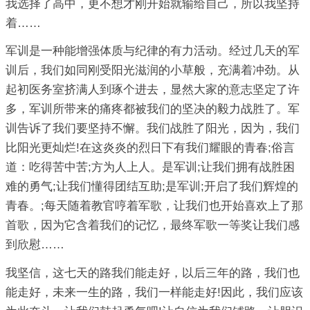
我选择了高中，更不想才刚开始就输给自己，所以我坚持
着……
军训是一种能增强体质与纪律的有力活动。经过几天的军
训后，我们如同刚受阳光滋润的小草般，充满着冲劲。从
起初医务室挤满人到琢个进去，显然大家的意志坚定了许
多，军训所带来的痛疼都被我们的坚决的毅力战胜了。军
训告诉了我们要坚持不懈。我们战胜了阳光，因为，我们
比阳光更灿烂!在这炎炎的烈日下有我们耀眼的青春;俗言
道：吃得苦中苦;方为人上人。是军训;让我们拥有战胜困
难的勇气;让我们懂得团结互助;是军训;开启了我们辉煌的
青春。;每天随着教官哼着军歌，让我们也开始喜欢上了那
首歌，因为它含着我们的记忆，最终军歌一等奖让我们感
到欣慰……
我坚信，这七天的路我们能走好，以后三年的路，我们也
能走好，未来一生的路，我们一样能走好!因此，我们应该