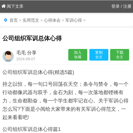
阅下文库
登录
/
注册
首页
>
实用范文
>
心得体会
>
军训心得
>
公司组织军训总体心得
毛毛 分享
加入
复制
下载
收藏
全文
全文
2024-09-07
06:55:02

公司组织军训总体心得(精选5篇)
持之以恒，每一句口号回荡在天空；条令与禁令，每一个
行动都像武器与双手，金石为刻，每一次落地都铿锵有
力，生命都勤奋，每一个学生都牢记在心。关于军训心得
怎么写?下面是小阅给大家带来的有关军训心得范文，一
起来看看吧!
公司组织军训总体心得篇1