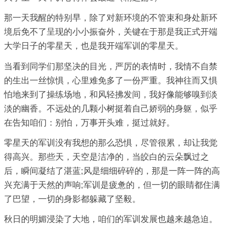
那一天我醒的特别早，除了对新环境的不管束和身处新环
境后免不了呈现的小小振奋外，关键在于那是我正式开端
大学日子的零星天，也是我开端军训的零星天。
当看到同学们那坚决的目光，严厉的表情时，我情不自禁
的生出一丝惊惧，心里难免多了一份严重。我神往而又惧
怕地来到了操练场地，和风轻拂发间，我好像能够嗅到淡
淡的幽香。不远处的几颗小树挺着自己娇弱的身躯，似乎
在告知咱们：别怕，万事开头难，挺过就好。
零星天的军训没有我想的那么恐惧，尽管很累，却让我觉
得高兴。那些天，天空是洁净的，当皎白的云朵飘过之
后，瞬间凝结了湛蓝;风是细细碎碎的，那是一阵一阵的高
兴充满于天然的声响;军训是疲惫的，但一切的眼睛都住满
了巴望，一切的身影都躲藏了坚毅。
秋日的明媚浸染了大地，咱们的军训发展也越来越急迫。