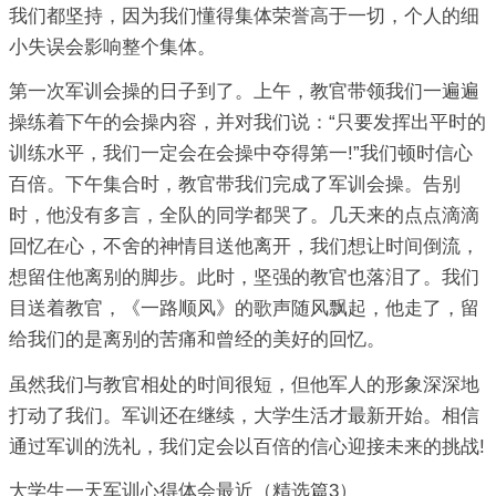
我们都坚持，因为我们懂得集体荣誉高于一切，个人的细
小失误会影响整个集体。
第一次军训会操的日子到了。上午，教官带领我们一遍遍
操练着下午的会操内容，并对我们说：“只要发挥出平时的
训练水平，我们一定会在会操中夺得第一!”我们顿时信心
百倍。下午集合时，教官带我们完成了军训会操。告别
时，他没有多言，全队的同学都哭了。几天来的点点滴滴
回忆在心，不舍的神情目送他离开，我们想让时间倒流，
想留住他离别的脚步。此时，坚强的教官也落泪了。我们
目送着教官，《一路顺风》的歌声随风飘起，他走了，留
给我们的是离别的苦痛和曾经的美好的回忆。
虽然我们与教官相处的时间很短，但他军人的形象深深地
打动了我们。军训还在继续，大学生活才最新开始。相信
通过军训的洗礼，我们定会以百倍的信心迎接未来的挑战!
大学生一天军训心得体会最近（精选篇3）