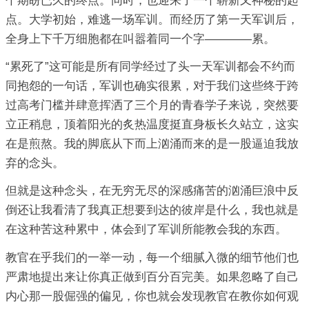
个期盼已久的终点。同时，也迎来了一个崭新又神秘的起
点。大学初始，难逃一场军训。而经历了第一天军训后，
全身上下千万细胞都在叫嚣着同一个字————累。
“累死了”这可能是所有同学经过了头一天军训都会不约而
同抱怨的一句话，军训也确实很累，对于我们这些终于跨
过高考门槛并肆意挥洒了三个月的青春学子来说，突然要
立正稍息，顶着阳光的炙热温度挺直身板长久站立，这实
在是煎熬。我的脚底从下而上汹涌而来的是一股逼迫我放
弃的念头。
但就是这种念头，在无穷无尽的深感痛苦的汹涌巨浪中反
倒还让我看清了我真正想要到达的彼岸是什么，我也就是
在这种苦这种累中，体会到了军训所能教会我的东西。
教官在乎我们的一举一动，每一个细腻入微的细节他们也
严肃地提出来让你真正做到百分百完美。如果忽略了自己
内心那一股倔强的偏见，你也就会发现教官在教你如何观