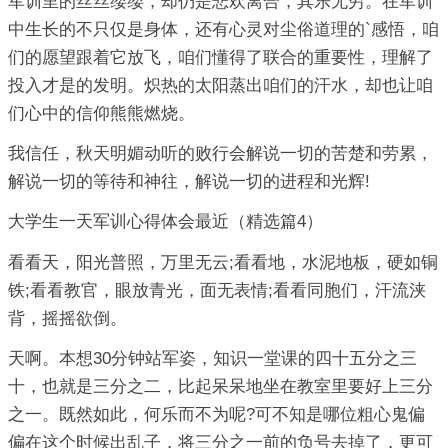
军训里的丝丝缕缕，却仍是悲欢离合，其乐无穷。在军训
中生长的不只仅是身体，还有心灵对尘俗道理的`感悟，咱
们的愿望跟着它放飞，咱们懂得了联合的重要性，理解了
投入才是的发明。炽热的太阳蒸出咱们的汗水，却也让咱
们心中的信仰熊熊燃烧。
我信任，秋天明媚动听的败行会解说一切的苦楚和劳累，
解说一切的等待和神往，解说一切的进程和光辉!
大学生一天军训心得体会最近（精选篇4）
看看天，阳光普照，万里无云;看看地，水泥地板，硬如铜
铁;看看教官，眼放青光，面无表情;看看同胞们，汗流浃
背，摇摇欲倒。
天啊。本想30分钟站军姿，知识一堂课的四十五分之三
十，也就是三分之二，比起呆呆地坐在教室里要好上三分
之一。既然如此，何乐而不为呢?可不知是哪位粗心鬼偏
偏在这个时候出乱子，将三分之一前的负号去掉了，更可