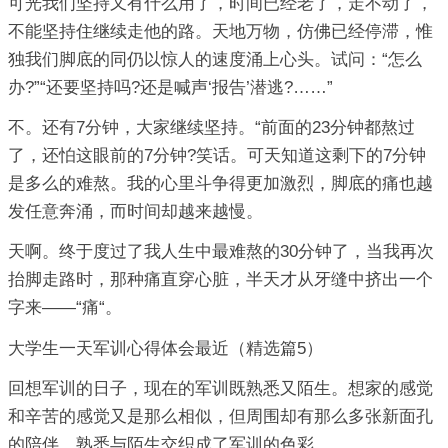
可光我们坚持又有什么用了，时间已经老了，走不动了，
不能坚持住继续走他的路。天地万物，仿佛已经停滞，惟
独我们脚底的同仍以惊人的速度涌上心头。试问：“怎么
办?”“还要坚持吗?还是喊声‘报告’潜逃?……”
不。还有7分钟，大家继续坚持。“前面的23分钟都熬过
了，还怕这眼前的7分钟?笑话。可天知道这剩下的7分钟
是多么的难熬。我的心里斗争得更加激烈，脚底的痛也越
发任意奔涌，而时间却越来越慢。
天啊。终于度过了我人生中最难熬的30分钟了，当我再次
抬脚走路时，那种痛直穿心脏，半天才从牙缝中挤出一个
字来——“痛“。
大学生一天军训心得体会最近（精选篇5）
回想军训的日子，现在的军训既熟悉又陌生。想家的感觉
和辛苦的感觉又是那么相似，但周围却有那么多张新面孔
的陪伴。熟悉与陌生交织成了军训的色彩。