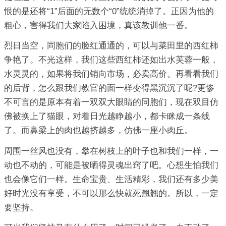
恨的是还将“1”后面的无数个“0”统统消掉了。正因为他的
粗心，害得我们大家陷入困境，真该教训他一番。
烈日当空，同胞们的脸红通通的，可以与菜田里的西红柿
争艳了。不光这样，我们这些西红柿还如出水芙蓉一般，
水灵灵的，如果将我们销向市场，必卖高价。再看看我们
的后背，怎么跟我们教官的面一样变得黑沉沉了呢?更惨
不可言的是原本有着一双双大眼睛的同胞们，现在双目仿
佛被换上了猫眼，对着日光越睁越小，都卡眯成一条线
了。而鼻梁上的肉也越挤越多，仿佛一座小肉丘。
周围一丝风也没有，攀在树枝上的叶子也和我们一样，一
动也不动的，可能是被晒得灵魂出窍了吧。心想生怕我们
也会像它们一样。生命宝贵、生活精彩，我们还有多少美
好时光没有享受，不可以那么快就死翘翘的。所以，一定
要坚持。