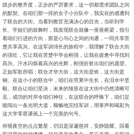
踏步的整齐度，正步的严厉要求，这一切都需求团队之间
的默契。在咱们那一排的女子小分队中，我实在的感遭到
了联合的大街。当看到教官充满决心的目光，当听到学
长、学姐们的鼓舞时，我发现联合就像一座座桥梁，指引
着咱们行进的方向，那是心与心之间的沟通，一同共享苦
楚共享高兴。在这军训绵长的旅程中，我理解了联合大街
的强壮，它让我在苦楚中学会刚强，让我在疲惫中寻找到
高兴。汗水闪烁着高兴的光辉，刚强折射出咱们的愿望。
正如军歌所唱：联合才华大街，这大街是铁，这大街是
钢。在这小小的联合中，咱们在劳累中生长，在泪水中坚
毅。联合让咱们坚决，未来的雏形在这大街中仍然清晰可
见，成功的对岸令咱们神往，在这联合的呼唤下，咱们定
能闯出一条光明大道，顺畅地完结军训，用掌声和喝彩为
这大学零星课画上一个完美的句号。
仰视夜空的点点繁星，仍旧是深邃慈祥，安静隐耀。回看