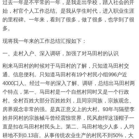
过去一年是不平常的一年，是我走出学校，踏入社会的开
始，村官个人工作总结。是我从学生时代，进入职业生涯
的里程碑。一年来，看到了很多，做了很多，也学到了很
多。
现将我一年来的工作总结汇报如下：
一、走村入户、深入调研，加强了对马田村的认识
刚来马田村的时候对于马田村的了解，只知道马田村交
通、信息便利。只知道马田村有19个村民小组996户近
4000口人。经过一年的深入了解、调研，总结出马田村两
个特点，第一、马田村是一个自然村同时又是一个行政
村。全村百姓大部分百姓姓刘，且同宗同族，宗族观念、
房界观念非常的强。是真正意义上的大村。93年与隔壁李
姓井冈村的宗族械斗曾经震惊世界，民风彪悍这顶帽子一
直是扣在马田村村民头上。第二、马田村地少人多，人均
耕地不到0.13亩。从事传统农业生产的村民不到50%，大