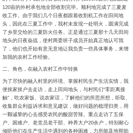
120亩的外村承包地全部收割完毕。顺利地完成了三夏麦
收工作。由于我们几个日夜都跟着收割机工作在田间地
头，因此在三夏工作中，我村未发现一处明火，圆满完成
了乡里交给的三夏防火任务。正是通过三夏那十几天田间
地头的日夜奋战，使村两委班子成员开始真正地认可我
了，他们也开始有意无意地让我负责一些具体事务，来增
加我的农村工作经验。
二、角色，在融入农村工作中转换
为了尽快的融入村里的环境、掌握村民生产生活实情，我
便挨家挨户去走访，走上田间地头，与村民们“零距离接
触”，吃农家饭、说农家话，了解他们的所思所想，听取、
收集群众利益诉求和意见建议，做好问题的梳理归类，用
一颗诚挚的心去感受农民的酸甜苦辣。重点走访了五保
户、困难户、老党员老干部、种养大户20余户，特别耐心
倾听他们在生产生活中遇到的各种困难，力所能及地帮助