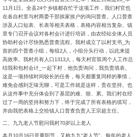
11月1日。全县24个乡镇都在忙于这项工作，我们村官也
在各自村里与村两委干部挨家挨户的询问普查。人口普查
涉及人口短表、长表等相关表格，表格内容相当复杂。镇
里专门召开会议对各村会计进行培训，由农经站全体人员
协助村会计尽快熟悉普查流程。我村成立了以村支书_为
首的四个普查小组，每组2人，小组分头行动，以此来提
高效率。我村共有人口1313人，每天村官双周个人工作总
结我和包村会计_一起下村，他负责询问，我负责填表。
这是一项持续时间较长的任务，每天都重复同样的事情，
难免会感到乏味无聊，可是工作就是这样，贵在坚持。也
从这件事中充分体会到了基层的难、烦、累。我们村在经
过了一周的坚持和努力下，终于完成了所有表格的填写，
并由我把表格上交给镇人口普查负责人王宗超主任。
二、九九老人节慰问我村70岁以上老人
本月10月16日是重阳节，又称九九“老人节”。每年的老人