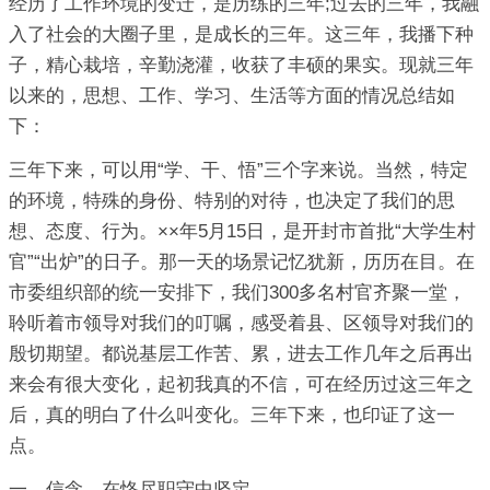
经历了工作环境的变迁，是历练的三年;过去的三年，我融
入了社会的大圈子里，是成长的三年。这三年，我播下种
子，精心栽培，辛勤浇灌，收获了丰硕的果实。现就三年
以来的，思想、工作、学习、生活等方面的情况总结如
下：
三年下来，可以用“学、干、悟”三个字来说。当然，特定
的环境，特殊的身份、特别的对待，也决定了我们的思
想、态度、行为。××年5月15日，是开封市首批“大学生村
官”“出炉”的日子。那一天的场景记忆犹新，历历在目。在
市委组织部的统一安排下，我们300多名村官齐聚一堂，
聆听着市领导对我们的叮嘱，感受着县、区领导对我们的
殷切期望。都说基层工作苦、累，进去工作几年之后再出
来会有很大变化，起初我真的不信，可在经历过这三年之
后，真的明白了什么叫变化。三年下来，也印证了这一
点。
一、信念，在恪尽职守中坚定