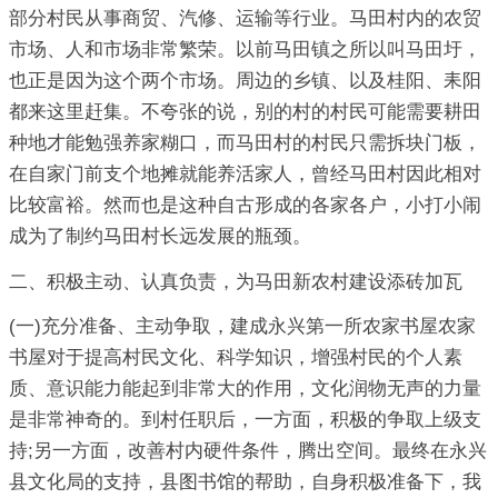
部分村民从事商贸、汽修、运输等行业。马田村内的农贸
市场、人和市场非常繁荣。以前马田镇之所以叫马田圩，
也正是因为这个两个市场。周边的乡镇、以及桂阳、耒阳
都来这里赶集。不夸张的说，别的村的村民可能需要耕田
种地才能勉强养家糊口，而马田村的村民只需拆块门板，
在自家门前支个地摊就能养活家人，曾经马田村因此相对
比较富裕。然而也是这种自古形成的各家各户，小打小闹
成为了制约马田村长远发展的瓶颈。
二、积极主动、认真负责，为马田新农村建设添砖加瓦
(一)充分准备、主动争取，建成永兴第一所农家书屋农家
书屋对于提高村民文化、科学知识，增强村民的个人素
质、意识能力能起到非常大的作用，文化润物无声的力量
是非常神奇的。到村任职后，一方面，积极的争取上级支
持;另一方面，改善村内硬件条件，腾出空间。最终在永兴
县文化局的支持，县图书馆的帮助，自身积极准备下，我