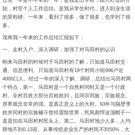
过去一年是不平常的一年，是我走出学校，踏入社会的开
始，村官个人工作总结。是我从学生时代，进入职业生涯
的里程碑。一年来，看到了很多，做了很多，也学到了很
多。
现将我一年来的工作总结汇报如下：
一、走村入户、深入调研，加强了对马田村的认识
刚来马田村的时候对于马田村的了解，只知道马田村交
通、信息便利。只知道马田村有19个村民小组996户近
4000口人。经过一年的深入了解、调研，总结出马田村两
个特点，第一、马田村是一个自然村同时又是一个行政
村。全村百姓大部分百姓姓刘，且同宗同族，宗族观念、
房界观念非常的强。是真正意义上的大村。93年与隔壁李
姓井冈村的宗族械斗曾经震惊世界，民风彪悍这顶帽子一
直是扣在马田村村民头上。第二、马田村地少人多，人均
耕地不到0.13亩。从事传统农业生产的村民不到50%，大