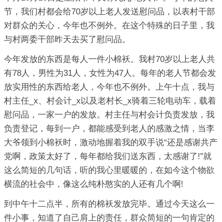
节，我们村都会给70岁以上老人发送慰问品，以表村干部
对群众的关心，今年也不例外。在这个特殊的日子里，我
与村两委干部昨天去买了慰问品。
今年发放的东西是每人一件小棉袄。我村70岁以上老人共
有78人，男性为31人，女性为47人。每年的老人节都会发
放实用性的东西给老人，今年也不例外。上午十点，我与
村主任_x、村会计_x以及老村长_x骑着三轮电动车，载着
慰问品，一家一户的发放。村主任与村会计负责发放，我
负责登记，每到一户，都能感受到老人的感激之情，当李
大爷领到小棉袄时，激动地握着我的双手说“还是感谢共产
党啊，政策太好了，每年都给我们送东西，太感谢了!”就
这么简短的几句话，听的我心里暖暖的，在如今这个物欲
横流的社会中，像这么纯朴憨实的人还有几个啊!
到中午十二点半，所有的棉袄发放完毕。通过今天这么一
件小事，知道了自己肩上的责任，群众简短的一句肯定的