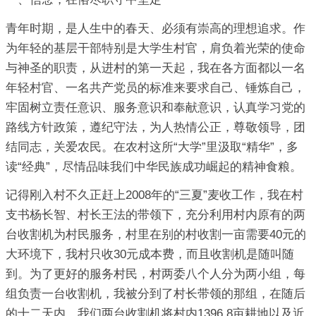
青年时期，是人生中的春天、必须有崇高的理想追求。作
为年轻的基层干部特别是大学生村官，肩负着光荣的使命
与神圣的职责，从进村的第一天起，我在各方面都以一名
年轻村官、一名共产党员的标准来要求自己、锤炼自己，
牢固树立责任意识、服务意识和奉献意识，认真学习党的
路线方针政策，遵纪守法，为人热情公正，尊敬领导，团
结同志，关爱农民。在农村这所“大学”里汲取“精华”，多
读“经典”，尽情品味我们中华民族成功崛起的精神食粮。
记得刚入村不久正赶上2008年的“三夏”麦收工作，我在村
支书杨长智、村长王法的带领下，充分利用村内原有的两
台收割机为村民服务，村里在别的村收割一亩需要40元的
大环境下，我村只收30元成本费，而且收割机是随叫随
到。为了更好的服务村民，村两委八个人分为两小组，每
组负责一台收割机，我被分到了村长带领的那组，在随后
的十二天内，我们两台收割机将村内1396.8亩耕地以及近