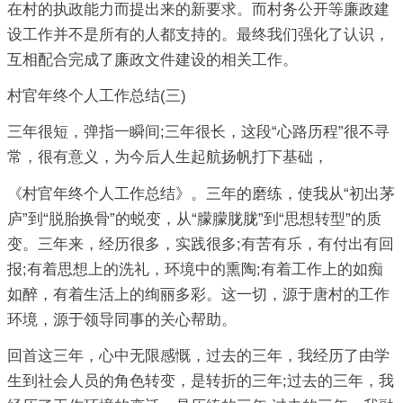
在村的执政能力而提出来的新要求。而村务公开等廉政建
设工作并不是所有的人都支持的。最终我们强化了认识，
互相配合完成了廉政文件建设的相关工作。
村官年终个人工作总结(三)
三年很短，弹指一瞬间;三年很长，这段“心路历程”很不寻
常，很有意义，为今后人生起航扬帆打下基础，
《村官年终个人工作总结》。三年的磨练，使我从“初出茅
庐”到“脱胎换骨”的蜕变，从“朦朦胧胧”到“思想转型”的质
变。三年来，经历很多，实践很多;有苦有乐，有付出有回
报;有着思想上的洗礼，环境中的熏陶;有着工作上的如痴
如醉，有着生活上的绚丽多彩。这一切，源于唐村的工作
环境，源于领导同事的关心帮助。
回首这三年，心中无限感慨，过去的三年，我经历了由学
生到社会人员的角色转变，是转折的三年;过去的三年，我