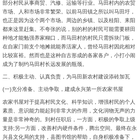
部分村民从事商贸、汽修、运输等行业。马田村内的农贸
市场、人和市场非常繁荣。以前马田镇之所以叫马田圩，
也正是因为这个两个市场。周边的乡镇、以及桂阳、耒阳
都来这里赶集。不夸张的说，别的村的村民可能需要耕田
种地才能勉强养家糊口，而马田村的村民只需拆块门板，
在自家门前支个地摊就能养活家人，曾经马田村因此相对
比较富裕。然而也是这种自古形成的各家各户，小打小闹
成为了制约马田村长远发展的瓶颈。
二、积极主动、认真负责，为马田新农村建设添砖加瓦
(一)充分准备、主动争取，建成永兴第一所农家书屋
农家书屋对于提高村民文化、科学知识，增强村民的个人
素质、意识能力能起到非常大的作用，文化润物无声的力
量是非常神奇的。到村任职后，一方面，积极的争取上级
支持;另一方面，改善村内硬件条件，腾出空间。最终在永
兴县文化局的支持，县图书馆的帮助，自身积极准备下，