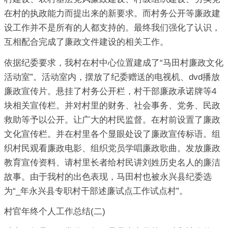
在村的执政能力而提出来的新要求。而村务公开等廉政建
设工作并不是所有的人都支持的。最终我们强化了认识，
互相配合完成了廉政文件建设的相关工作。
依据纪委要求，我村在村中心位置建成了“马田村廉政文化
活动室”。活动室内，摆放了纪委赠送的电视机、dvd播放
廉政宣传片。悬挂了村务公开栏，村干部廉政承诺牌等4
块相关宣传栏。并对村里的财务、社会事务、党务、民政
救助等予以公开。让广大的村民监督。在村前设置了廉政
文化宣传栏。并在村里各个显眼处设了廉政宣传标语。组
织村民观看廉政电影、组织党员学唱廉政歌曲。发放廉政
教育宣传资料、请村里长者给村民讲刘姓历史名人的廉洁
故事。由于我村的出色表现，马田村也被永兴县纪委选
为“_年永兴县专职村干部述廉试点工作试点村”。
村官年终个人工作总结(二)