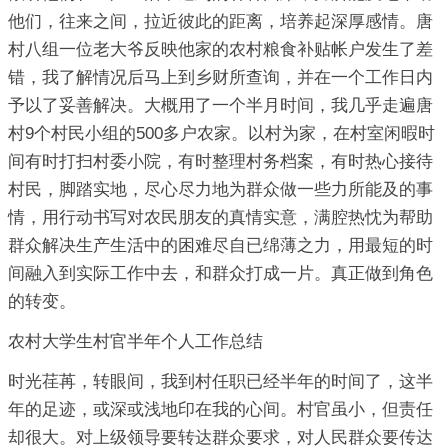
他们，往来之间，拉近彼此的距离，培养起深厚感情。唐
村八组一位老大爷反映他家的农村粮食补贴帐户发生了差
错，我了解情况后马上到乡财所查询，并在一个工作日内
予以了妥善解决。大概用了一个半月时间，我几乎走遍唐
村9个村民小组的500多户农家。以村为家，在村室闲暇时
间有时打扫村委小院，有时整理村务档案，有时热心接待
村民，脚踏实地，尽心尽力地为群众做一些力所能及的事
情，用行动书写对农民朋友的真情实意，满腔热忱为帮助
群众解决生产生活中的困难尽自已绵薄之力，用最短的时
间融入到实际工作中去，和群众打成一片。真正做到角色
的转变。
农村大学生村官半年个人工作总结
时光荏苒，转眼间，我到村任职已经半年的时间了，这半
年的足迹，或深或浅地印在我的心间。村官虽小，但责任
却很大。对上级领导要转达群众要求，对人民群众要传达