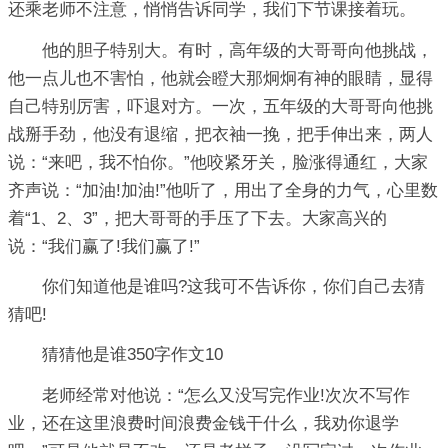
还乘老师不注意，悄悄告诉同学，我们下节课接着玩。
他的胆子特别大。有时，高年级的大哥哥向他挑战，
他一点儿也不害怕，他就会瞪大那炯炯有神的眼睛，显得
自己特别厉害，吓退对方。一次，五年级的大哥哥向他挑
战掰手劲，他没有退缩，把衣袖一挽，把手伸出来，两人
说：“来吧，我不怕你。”他咬紧牙关，脸涨得通红，大家
齐声说：“加油!加油!”他听了，用出了全身的力气，心里数
着“1、2、3”，把大哥哥的手压了下去。大家高兴的
说：“我们赢了!我们赢了!”
你们知道他是谁吗?这我可不告诉你，你们自己去猜
猜吧!
猜猜他是谁350字作文10
老师经常对他说：“怎么又没写完作业!次次不写作
业，还在这里浪费时间浪费金钱干什么，我劝你退学