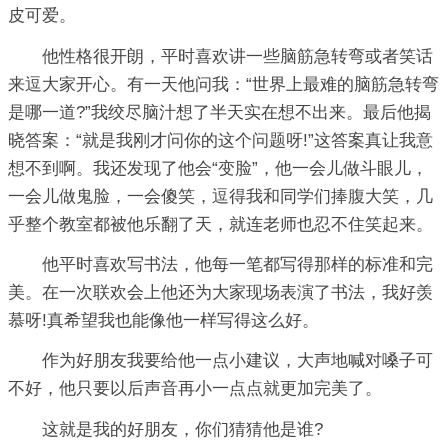
皮可爱。
他性格很开朗，平时喜欢讲一些脑筋急转弯或者笑话
来逗大家开心。有一天他问我：“世界上最难的脑筋急转弯
是哪一道?”我绞尽脑汁想了半天实在想不出来。最后他揭
晓答案：“就是我刚才问你的这个问题呀!”这答案真让我意
想不到啊。我还发现了他会“变脸”，他一会儿做斗眼儿，
一会儿做鬼脸，一会傻笑，逗得我和同学们捧腹大笑，几
乎整个教室都被他乐翻了天，就连老师也忍不住笑起来。
他平时喜欢写书法，他每一笔都写得那样的标准和完
美。在一次联欢会上他还为大家现场表演了书法，我好羡
慕呀!真希望我也能像他一样写得这么好。
作为好朋友我要给他一点小建议，大声地喊对嗓子可
不好，他只要以后声音再小一点点就更加完美了。
这就是我的好朋友，你们猜猜他是谁?