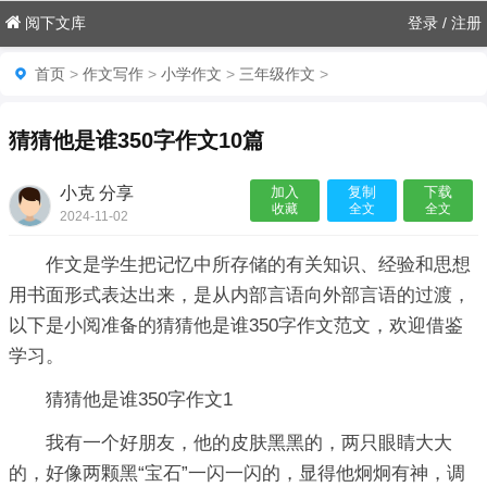
阅下文库
登录
/
注册
首页
>
作文写作
>
小学作文
>
三年级作文
>
猜猜他是谁350字作文10篇
小克 分享
加入
复制
下载
收藏
全文
全文
2024-11-02
07:06:03

作文是学生把记忆中所存储的有关知识、经验和思想
用书面形式表达出来，是从内部言语向外部言语的过渡，
以下是小阅准备的猜猜他是谁350字作文范文，欢迎借鉴
学习。
猜猜他是谁350字作文1
我有一个好朋友，他的皮肤黑黑的，两只眼睛大大
的，好像两颗黑“宝石”一闪一闪的，显得他炯炯有神，调