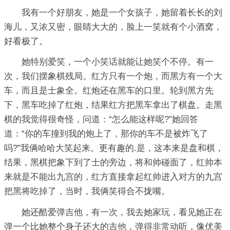
我有一个好朋友，她是一个女孩子，她留着长长的刘
海儿，又浓又密，眼睛大大的，脸上一笑就有个小酒窝，
好看极了。
她特别爱笑，一个小笑话就能让她笑个不停。有一
次，我们摆象棋残局。红方只有一个炮，而黑方有一个大
车，而且是士象全。红炮还在黑车的口里。轮到黑方先
下，黑车吃掉了红炮，结果红方把黑车拿出了棋盘。走黑
棋的我觉得很奇怪，问道：“怎么能这样呢?”她回答
道：“你的车撞到我的炮上了，那你的车不是被炸飞了
吗?”我俩哈哈大笑起来。更有趣的.是，这本来是盘和棋，
结果，黑棋把象下到了士的旁边，将和帅碰面了，红帅本
来就是不能出九宫的，红方直接拿起红帅进入对方的九宫
把黑将吃掉了，当时，我俩笑得合不拢嘴。
她还酷爱弹吉他，有一次，我去她家玩，看见她正在
弹一个比她整个身子还大的吉他，弹得非常动听，像优美