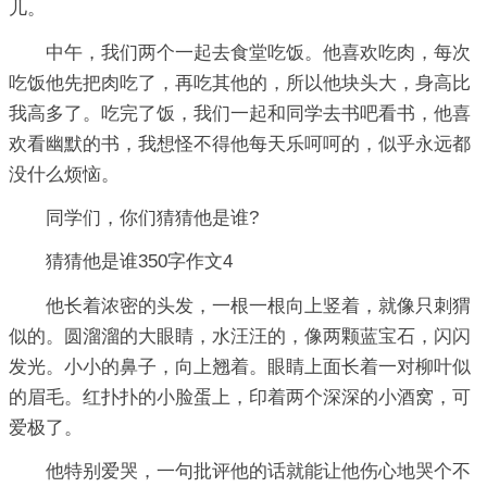
儿。
中午，我们两个一起去食堂吃饭。他喜欢吃肉，每次
吃饭他先把肉吃了，再吃其他的，所以他块头大，身高比
我高多了。吃完了饭，我们一起和同学去书吧看书，他喜
欢看幽默的书，我想怪不得他每天乐呵呵的，似乎永远都
没什么烦恼。
同学们，你们猜猜他是谁?
猜猜他是谁350字作文4
他长着浓密的头发，一根一根向上竖着，就像只刺猬
似的。圆溜溜的大眼睛，水汪汪的，像两颗蓝宝石，闪闪
发光。小小的鼻子，向上翘着。眼睛上面长着一对柳叶似
的眉毛。红扑扑的小脸蛋上，印着两个深深的小酒窝，可
爱极了。
他特别爱哭，一句批评他的话就能让他伤心地哭个不