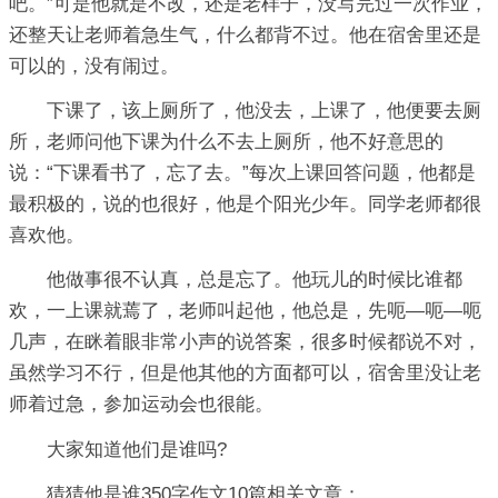
吧。”可是他就是不改，还是老样子，没写完过一次作业，
还整天让老师着急生气，什么都背不过。他在宿舍里还是
可以的，没有闹过。
下课了，该上厕所了，他没去，上课了，他便要去厕
所，老师问他下课为什么不去上厕所，他不好意思的
说：“下课看书了，忘了去。”每次上课回答问题，他都是
最积极的，说的也很好，他是个阳光少年。同学老师都很
喜欢他。
他做事很不认真，总是忘了。他玩儿的时候比谁都
欢，一上课就蔫了，老师叫起他，他总是，先呃—呃—呃
几声，在眯着眼非常小声的说答案，很多时候都说不对，
虽然学习不行，但是他其他的方面都可以，宿舍里没让老
师着过急，参加运动会也很能。
大家知道他们是谁吗?
猜猜他是谁350字作文10篇相关文章：