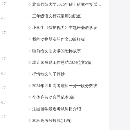
4-17
北京师范大学2026年硕士研究生复试分数线
三年级语文荷花常用知识点
4-17
小学生《保护视力》主题班会教学设计记录内容
4-17
我的动物朋友的作文10篇模板
睡前给女朋友读的恐怖故事
4-17
幼儿园后勤工作总结2024范文5篇
4-17
抒情散文句子摘抄
2024年四川高考理科一分一段分数线预测
4-17
个体户劳动合同范本3篇
4-17
法国留学最近考试科目介绍
4-17
2026高考分数线(江西)