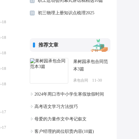
职工运动会闭幕式讲话稿精选10篇
15
初三物理上册知识点梳理2025
16
4-18
4-18
推荐文章
4-18
果树园承包合同范
4-18
本3篇
11-30
承包合同
4-18
2024年周口市中小学生寒假放假时间
高考语文学习方法技巧
4-17
母爱的力量作文中考记叙文
4-17
客户经理的岗位职责内容(10篇)