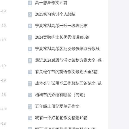
高一想象作文五篇
4
4-19
2025实习实训个人总结
5
4-19
宁夏2024高考一分一段表公布
6
2024竞聘护士长优秀演讲稿8篇
7
4-19
宁夏2024高考各批次最低录取分数线
8
预估
最近2024感恩节活动策划方案大全_感
9
4-19
恩节活动方案精选5篇
有关端午节的英语作文最近大全5篇
10
4-19
成本会计试用期工作总结五篇范文_试
11
用期工作总结
4-18
植树节的介绍有哪些（简短）
12
五年级上册父爱单元作文
13
4-18
我有一个好爸爸作文精选10篇
14
4-18