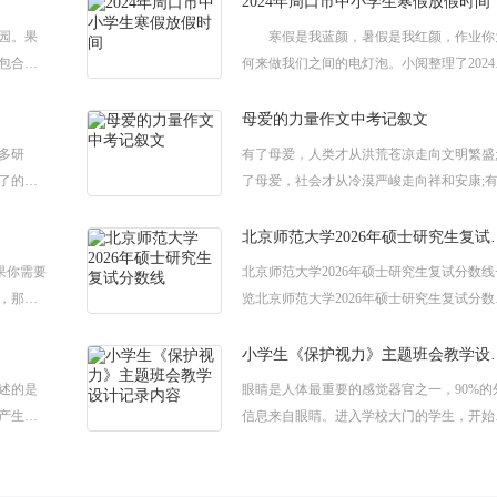
2024年周口市中小学生寒假放假时间
园。果
寒假是我蓝颜，暑假是我红颜，作业你
包合同
何来做我们之间的电灯泡。小阅整理了2024
包合同，
周口市中小学生寒假放假时间，希望能帮助
发包
您。全国热门城市地点寒假放假时间（点
母爱的力量作文中考记叙文
多研
有了母爱，人类才从洪荒苍凉走向文明繁盛
了的，
了母爱，社会才从冷漠严峻走向祥和安康;
面是小
母爱，我们才从愁绪走向高歌，从顽愚走向
技巧，
智;有了母爱，也才有了生命的肇始，历
北京师范大学202
果你需要
北京师范大学2026年硕士研究生复试分数线
，那是
览北京师范大学2026年硕士研究生复试分数
职责写
是多少？北京师范大学2026年硕士研究生考
内容有哪些？下面就让小阅给大
小学生《保护视力》
述的是
眼睛是人体最重要的感觉器官之一，90%的
产生了
信息来自眼睛。进入学校大门的学生，开始
荷花知
人生最为基础和漫长的学习生活，同时眼睛
文荷花
负担也开始加重，学会如何爱护眼睛是每