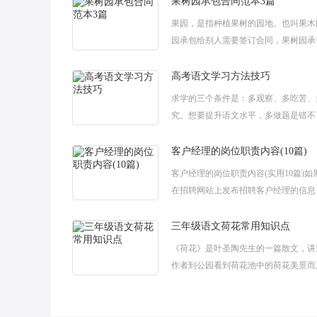
果树园承包合同范本3篇
果园，是指种植果树的园地。也叫果木
园承包给别人需要签订合同，果树园承
怎么写呢?以下是小阅整理的果树园承
欢迎参考阅读。果树园承包合同范本1
高考语文学习方法技巧
求学的三个条件是：多观察、多吃苦、
究。想要提升语文水平，多做题是错不
书山有路勤为径，学海无涯苦作舟。下
阅给大家整理的一些高考语文学习方法
客户经理的岗位职责内容(10篇)
希
客户经理的岗位职责内容(实用10篇)如
在招聘网站上发布招聘客户经理的信息
不是应该要把客户经理这个岗位的工作
清楚？下面是小阅为大家整理的关于客
三年级语文荷花常用知识点
《荷花》是叶圣陶先生的一篇散文，讲
作者到公园看到荷花池中的荷花美景而
联想。你知道怎么整理有关三年级语文
识点吗?这里给大家分享一些三年级语