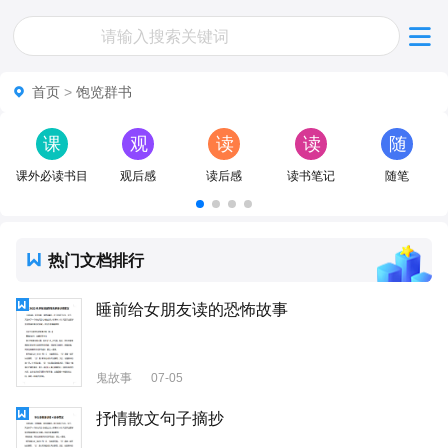
首页
>
饱览群书
课
观
读
读
随
外
后
后
书
笔
课外必读书目
观后感
读后感
读书笔记
随笔
必
感
感
笔
读
记
热门文档排行
书
目
睡前给女朋友读的恐怖故事
鬼故事
07-05
抒情散文句子摘抄