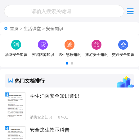
首页
>
生活课堂
>
安全知识
消
灾
逃
旅
交
防
害
生
游
通
消防安全知识
灾害防范知识
逃生急救知识
旅游安全知识
交通安全知识
安
防
急
安
安
全
范
救
全
全
热门文档排行
知
知
知
知
知
识
识
识
识
识
学生消防安全知识常识
消防安全知识
07-01
安全逃生指示科普