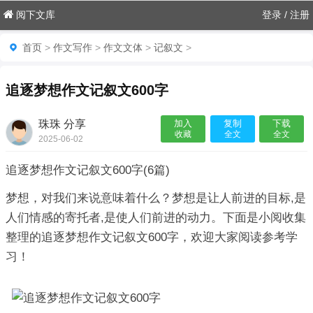
阅下文库
登录
/
注册
首页
>
作文写作
>
作文文体
>
记叙文
>
追逐梦想作文记叙文600字
珠珠 分享
加入
复制
下载
收藏
全文
全文
2025-06-02
06:18:06

追逐梦想作文记叙文600字(6篇)
梦想，对我们来说意味着什么？梦想是让人前进的目标,是
人们情感的寄托者,是使人们前进的动力。下面是小阅收集
整理的追逐梦想作文记叙文600字，欢迎大家阅读参考学
习！