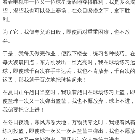
看着电视中一位又一位球星潇洒地夺得胜利，我是多么渴
望，渴望我也可以登上赛场，在众目睽睽之下，拿下胜
利。
为了它，我似夸父追日般，即使面对重重困难，也不放
弃。
于是，我每天做完作业，便跑下楼去，练习各种技巧。在
每天凌晨四点，东方刚发出一丝光亮时，我在球场练习运
球，即使球千百次在手中运丢，我也不肯放弃，千百次的
运丢，那我就千百次地把球捡起来！
在夏日正午烈日当空时，我顶着烈日在球场练习上篮，即
使篮球一次又一次弹出篮筐，我也不愿放弃，球上不进，
我偏要把它上进！
在冬日夜晚，寒风席卷大地，万物凋零之时，我迎着风霜
练习投篮，即使球一次又一次从篮筐中弹出，我也不愿放
弃，一次又一次地弹出，那我就让它从篮筐中进去。