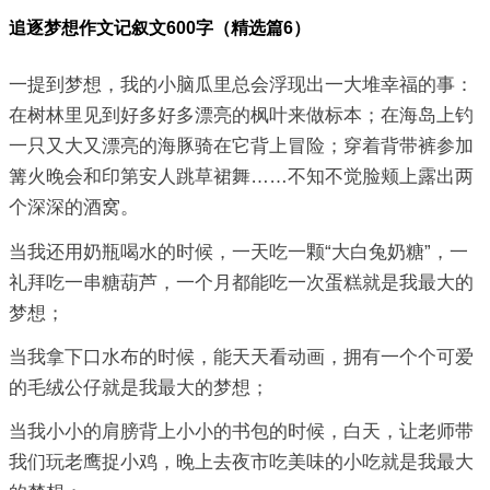
追逐梦想作文记叙文600字（精选篇6）
一提到梦想，我的小脑瓜里总会浮现出一大堆幸福的事：
在树林里见到好多好多漂亮的枫叶来做标本；在海岛上钓
一只又大又漂亮的海豚骑在它背上冒险；穿着背带裤参加
篝火晚会和印第安人跳草裙舞……不知不觉脸颊上露出两
个深深的酒窝。
当我还用奶瓶喝水的时候，一天吃一颗“大白兔奶糖”，一
礼拜吃一串糖葫芦，一个月都能吃一次蛋糕就是我最大的
梦想；
当我拿下口水布的时候，能天天看动画，拥有一个个可爱
的毛绒公仔就是我最大的梦想；
当我小小的肩膀背上小小的书包的时候，白天，让老师带
我们玩老鹰捉小鸡，晚上去夜市吃美味的小吃就是我最大