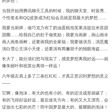
的梦想；
当我开始用腾讯聊天工具的时候，我的聊天室、时装秀、
个性签名和QQ皮肤成为红钻会员就是我最大的梦想……
我要当厨师，做巧克力布丁奶油蛋糕泡芙果冻提拉米苏甜
甜圈……给我自己的肚子做奖励；我要当画家，画山画水
画人画鱼画树，还要画我的全家福；我要做演员，演恶魔
演白雪公主演小天使，还要演有两撇胡子的独眼海盗……
长大了，能分清幻想与现实了，感觉梦想离我好远——就
像朱丽叶和祝英台离得一样远！
六年级左肩上多了三条红杠杠，才真正意识到梦想的意义
——
它啊，像泡沫，有大的也有小的。有的还没成形就破了；
有的飞得好远好远，最后迷失方向；有的又大又漂亮，会
绽放出七彩的光芒！而中国梦是最大的、最耀眼的泡沫！