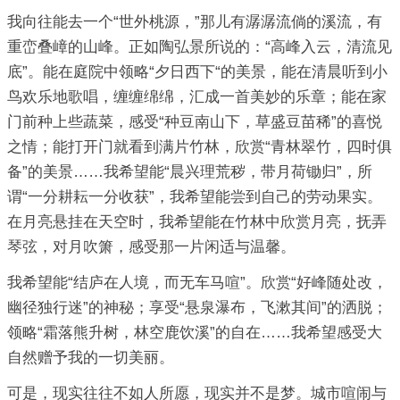
我向往能去一个“世外桃源，”那儿有潺潺流倘的溪流，有
重峦叠嶂的山峰。正如陶弘景所说的：“高峰入云，清流见
底”。能在庭院中领略“夕日西下“的美景，能在清晨听到小
鸟欢乐地歌唱，缠缠绵绵，汇成一首美妙的乐章；能在家
门前种上些蔬菜，感受“种豆南山下，草盛豆苗稀”的喜悦
之情；能打开门就看到满片竹林，欣赏“青林翠竹，四时俱
备”的美景……我希望能“晨兴理荒秽，带月荷锄归”，所
谓“一分耕耘一分收获”，我希望能尝到自己的劳动果实。
在月亮悬挂在天空时，我希望能在竹林中欣赏月亮，抚弄
琴弦，对月吹箫，感受那一片闲适与温馨。
我希望能“结庐在人境，而无车马喧”。欣赏“好峰随处改，
幽径独行迷”的神秘；享受“悬泉瀑布，飞漱其间”的洒脱；
领略“霜落熊升树，林空鹿饮溪”的自在……我希望感受大
自然赠予我的一切美丽。
可是，现实往往不如人所愿，现实并不是梦。城市喧闹与