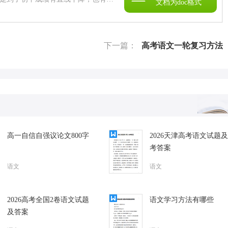
文档为doc格式
了下滑，那么接下来给大家分享一些
望对大。下面小编给大家分享提高初
大家。 提高初中语文成绩的方法文档
址链接：
下一篇：
高考语文一轮复习方法
高一自信自强议论文800字
2026天津高考语文试题
考答案
语文
语文
2026高考全国2卷语文试题
语文学习方法有哪些
及答案