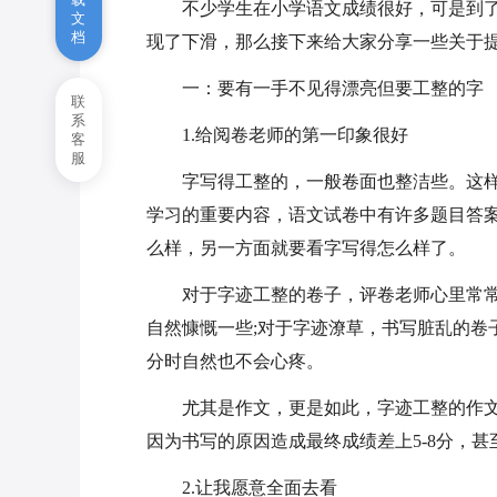
不少学生在小学语文成绩很好，可是到
文
做语文卷子的答题技巧整理
档
现了下滑，那么接下来给大家分享一些关于
高考语文的表达技巧
一：要有一手不见得漂亮但要工整的字
联
系
清白英语以及相关知识点
1.给阅卷老师的第一印象很好
客
服
语文作文的套路是怎么样的
字写得工整的，一般卷面也整洁些。这
学习的重要内容，语文试卷中有许多题目答
么样，另一方面就要看字写得怎么样了。
对于字迹工整的卷子，评卷老师心里常
自然慷慨一些;对于字迹潦草，书写脏乱的卷
分时自然也不会心疼。
尤其是作文，更是如此，字迹工整的作
因为书写的原因造成最终成绩差上5-8分，
2.让我愿意全面去看