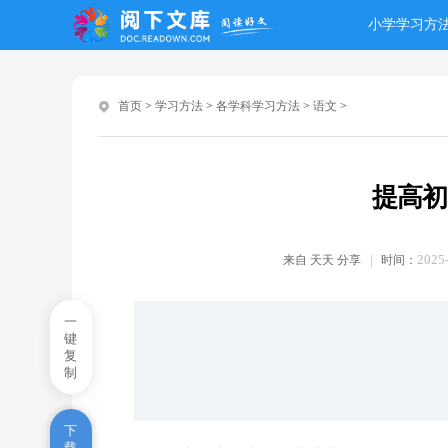
小学学习方
高中关于宽容的议论文5篇
高一自信自强议论文800字
首页
>
学习方法
>
各学科学习方法
>
语文
>
2026天津高考语文试题及参考答
案
提高初
2026全国3卷高考语文试题及答
案
2025-
来自
天天
分享
时间：
2026高考全国2卷语文试题及答
案
一
语文学习方法有哪些
键
复
制
2025学生语文学习方法
苏教版五年级语文知识点下册
下
载