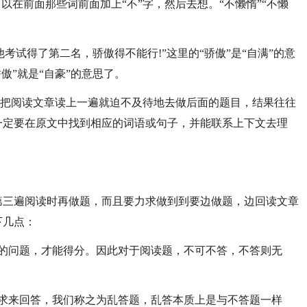
以在前面那些词前面加上“不”字，然后去想。“不懒惰”“不懒
他考试得了第二名，骄傲得不能行!”这里的“骄傲”是“自满”的意
骄傲”就是“自豪”的意思了。
学把阅读文章读上一遍就迫不及待地去做后面的题目，结果往往
一定要在原文中找到相应的词语或句子，并能联系上下文去理
第三遍阅读时再做题，而且要力求做到到要边做题，边回读文章
下几点：
出的问题，才能得分。因此对于阅读题，不可不答，不答则无
要求来回答，我们称之为乱答题，乱答本质上是与不答题一样