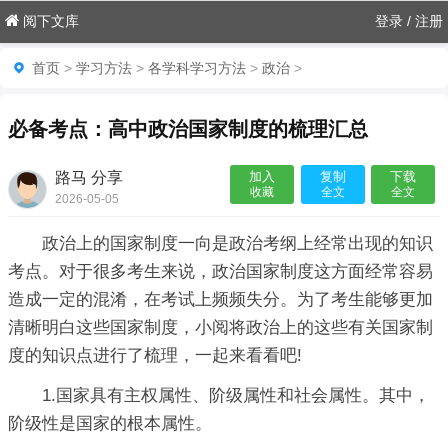
阅下文库
登录
/
注册
首页
>
学习方法
>
各学科学习方法
>
政治
>
必备考点：高中政治国家制度的梳理汇总
路马 分享
加入
复制
下载
收藏
全文
全文
2026-05-05
06:18:07

政治上的国家制度一向是政治考纲上经常出现的知识
考点。对于很多考生来说，政治国家制度这方面经常容易
造成一定的混淆，在考试上频频失分。为了考生能够更加
清晰明白这些国家制度，小阅将政治上的这些有关国家制
度的知识点进行了梳理，一起来看看吧!
1.国家具有主权属性、阶级属性和社会属性。其中，
阶级性是国家的根本属性。