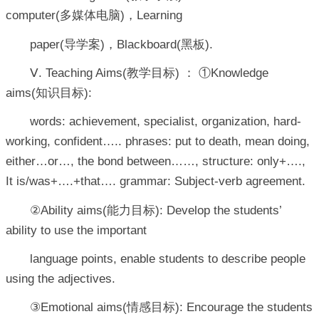
computer(多媒体电脑)，Learning
paper(导学案)，Blackboard(黑板).
Ⅴ. Teaching Aims(教学目标) ： ①Knowledge
aims(知识目标):
words: achievement, specialist, organization, hard-
working, confident….. phrases: put to death, mean doing,
either…or…, the bond between……, structure: only+….,
It is/was+….+that…. grammar: Subject-verb agreement.
②Ability aims(能力目标): Develop the students’
ability to use the important
language points, enable students to describe people
using the adjectives.
③Emotional aims(情感目标): Encourage the students