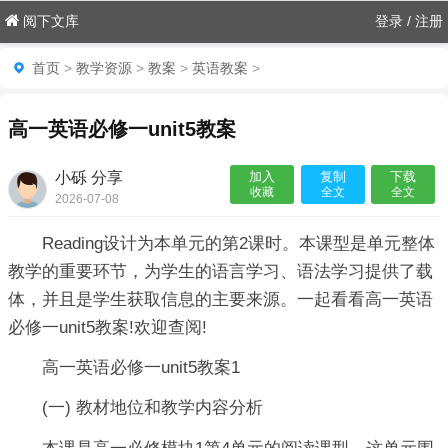
阅下文库
登录
/
注册
首页
>
教学资源
>
教案
>
英语教案
>
高一英语必修一unit5教案
小砾 分享
加入
复制
下载
收藏
全文
全文
2026-07-08
06:18:09

Reading设计为本单元的第2课时。本课型是单元整体
教学的重要环节，为学生的语言学习、语法学习提供了载
体，并且是学生获取信息的主要来源。一起看看高一英语
必修一unit5教案!欢迎查阅!
高一英语必修一unit5教案1
(一) 教材地位和教学内容分析