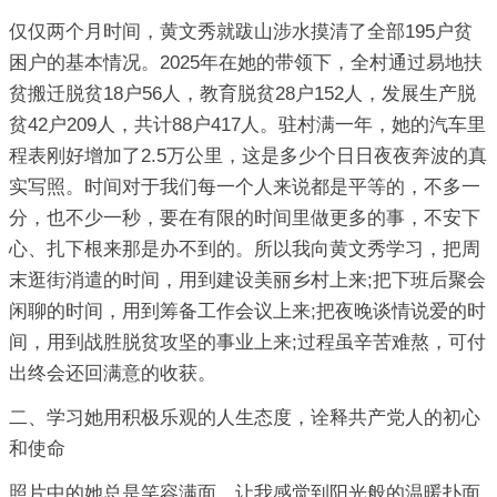
仅仅两个月时间，黄文秀就跋山涉水摸清了全部195户贫
困户的基本情况。2025年在她的带领下，全村通过易地扶
贫搬迁脱贫18户56人，教育脱贫28户152人，发展生产脱
贫42户209人，共计88户417人。驻村满一年，她的汽车里
程表刚好增加了2.5万公里，这是多少个日日夜夜奔波的真
实写照。时间对于我们每一个人来说都是平等的，不多一
分，也不少一秒，要在有限的时间里做更多的事，不安下
心、扎下根来那是办不到的。所以我向黄文秀学习，把周
末逛街消遣的时间，用到建设美丽乡村上来;把下班后聚会
闲聊的时间，用到筹备工作会议上来;把夜晚谈情说爱的时
间，用到战胜脱贫攻坚的事业上来;过程虽辛苦难熬，可付
出终会还回满意的收获。
二、学习她用积极乐观的人生态度，诠释共产党人的初心
和使命
照片中的她总是笑容满面，让我感觉到阳光般的温暖扑面