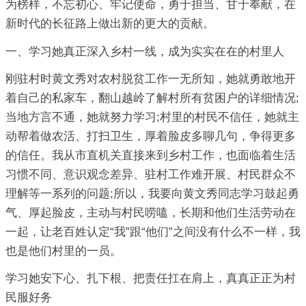
为榜样，不忘初心、牢记使命，勇于担当、甘于奉献，在
新时代的长征路上做出新的更大的贡献。
一、学习她真正深入乡村一线，成为实实在在的村里人
刚驻村时黄文秀对农村脱贫工作一无所知，她就勇敢地开
着自己的私家车，翻山越岭了解村所有贫困户的详细情况;
当地方言不通，她就努力学习;村里的村民不信任，她就主
动帮着做农活、打扫卫生，厚着脸皮多聊几句，争得更多
的信任。我从市直机关直接来到乡村工作，也面临着生活
习惯不同、意识观念差异、驻村工作难开展、村民群众不
理解等一系列的问题;所以，我要向黄文秀同志学习鼓起勇
气、厚起脸皮，主动与村民唠嗑，长期和他们生活劳动在
一起，让老百姓认定“我”跟“他们”之间没有什么不一样，我
也是他们村里的一员。
学习她安下心、扎下根、把责任扛在肩上，真真正正为村
民服好务