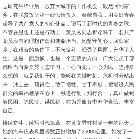
志研究生毕业后，放弃大城市的工作机会，毅然回到家
乡，在脱贫攻坚第一线倾情投入、奉献自我，用美好青春
诠释了共产党人的初心使命，谱写了新时代的青春之歌。
不管在思想上还是行动上，黄文秀同志都诠释了一名共产
党员应有的理想信念和使命担当。她坚守初心，回归家
乡，在艰苦的条件下，不忘奋斗，经受了风雨，升华了人
生。这是一面旗帜，也是一个正确的方向，广大党员干部
都应当向黄文秀同志学习，一心向党，一心为民，坚持群
众想的，就是我们干的，能够在关键时刻、危机时分站出
来、冲上去、顶得住，敢于牺牲、甘于奉献，把增进人民
群众的幸福感放在心上，融进行动，知行合一，真正做到
解民困、除民忧、谋民福，在为民服务中升华自己、丰富
自己。
接续奋斗，续写时代篇章。在黄文秀驻村满一年的那天，
她的汽车仪表盘里程数正好增加了25000公里。她发了一