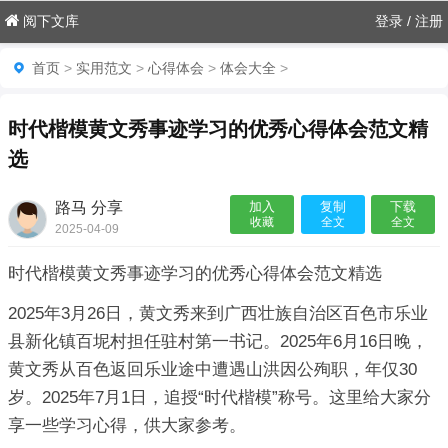
阅下文库
登录
/
注册
首页
>
实用范文
>
心得体会
>
体会大全
>
时代楷模黄文秀事迹学习的优秀心得体会范文精
选
路马 分享
加入
复制
下载
收藏
全文
全文
2025-04-09
06:18:03

时代楷模黄文秀事迹学习的优秀心得体会范文精选
2025年3月26日，黄文秀来到广西壮族自治区百色市乐业
县新化镇百坭村担任驻村第一书记。2025年6月16日晚，
黄文秀从百色返回乐业途中遭遇山洪因公殉职，年仅30
岁。2025年7月1日，追授“时代楷模”称号。这里给大家分
享一些学习心得，供大家参考。