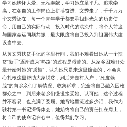
学习她胸怀大爱、无私奉献，学习她立足平凡、追求崇
高，在各自的工作岗位上拼搏奋进。文秀走了，千千万万
个文秀还在，每一个青年学子都要承担起光荣的历史使
命，用自己的实际行动，投入时代的洪流中，将个人前途
与国家命运同频共振，最大限度将自己投入到祖国伟大建
设当中去。
从黄文秀扶贫手记的字里行间，我们不难看出她从一个扶
贫“新手”逐渐成为“熟路”的过程是艰苦的。从家乡困难群众
最开始对她的“质疑”，认为她只是来这里镀金的，不会真
心扎根这里帮助大家脱贫，到后来走村入户，“死皮赖
脸”的向乡亲们了解情况、收集诉求，完全将自己融入困难
群众之中，到后来老乡们慢慢接受她、认可她，这个过程
并不容易，也充满了委屈。她背地里流过多少泪，我作为
驻村第一书记深得体会，她始终将自己的责任扛在肩上，
将自己的使命记在心中，值得我们学习。