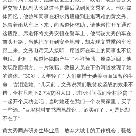
局交警大队副队长席道怀是最后见到黄文秀的人。他对媒
体回忆，他曾和同事在积水路段碰到进退两难的黄文秀。
她冒着雨从车上下来，向席道怀求助，请他帮忙开车通过
这段路。席道怀将文秀安顿在警车上，他驾驶文秀的车在
前头开路，当他把车开到安全地带，却发现文秀乘的车没
跟上来。文秀电话无人接听，席道怀在车上的同事也不接
电话。此时，席道怀隐隐产生了不祥预感。原路返回，他
发现路面塌方、一片狼藉。救援人员在下游河道发现了她
的遗体。“30岁，太年轻了!” 人们痛惜于她美丽而短暂的生
命，含泪送她。“几天前，文秀说我们脱贫攻坚战的效果不
错，全村只剩下2.7%贫困人口，过段时间我们全村脱贫了
一起开个庆功会吧，当时她还在我们一个农民家里，买了
一些酒。”百坭村村支书周昌战说，“酒买好了，可是她却
不在了”
黄文秀同志研究生毕业后，放弃大城市的工作机会，毅然