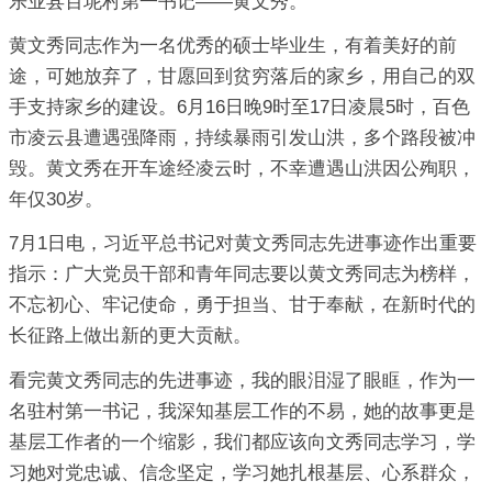
乐业县百坭村第一书记――黄文秀。
黄文秀同志作为一名优秀的硕士毕业生，有着美好的前
途，可她放弃了，甘愿回到贫穷落后的家乡，用自己的双
手支持家乡的建设。6月16日晚9时至17日凌晨5时，百色
市凌云县遭遇强降雨，持续暴雨引发山洪，多个路段被冲
毁。黄文秀在开车途经凌云时，不幸遭遇山洪因公殉职，
年仅30岁。
7月1日电，习近平总书记对黄文秀同志先进事迹作出重要
指示：广大党员干部和青年同志要以黄文秀同志为榜样，
不忘初心、牢记使命，勇于担当、甘于奉献，在新时代的
长征路上做出新的更大贡献。
看完黄文秀同志的先进事迹，我的眼泪湿了眼眶，作为一
名驻村第一书记，我深知基层工作的不易，她的故事更是
基层工作者的一个缩影，我们都应该向文秀同志学习，学
习她对党忠诚、信念坚定，学习她扎根基层、心系群众，