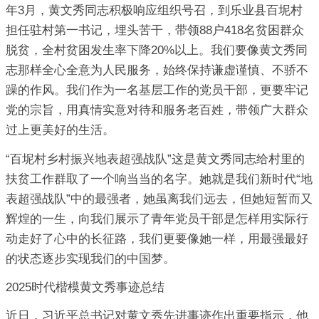
年3月，黄文秀同志积极响应组织号召，到乐业县百坭村
担任驻村第一书记，埋头苦干，带领88户418名贫困群众
脱贫，全村贫困发生率下降20%以上。我们要像黄文秀同
志那样全心全意为人民服务，始终保持谦虚谨慎、不骄不
躁的作风。我们作为一名基层工作的党员干部，更要牢记
党的宗旨，用真情实意对待和服务老百姓，带领广大群众
过上更美好的生活。
“百坭村乡村振兴地表超强战队”这是黄文秀同志给村里的
扶贫工作群取了一个响当当的名字。她就是我们新时代“地
表超强战队”中的最强者，她虽离我们远去，但她短暂而又
辉煌的一生，向我们展示了青年党员干部是怎样用实际行
动走好了心中的长征路，我们更要像她一样，用最强最好
的状态逐步实现我们的中国梦。
2025时代楷模黄文秀事迹总结
近日，习近平总书记对黄文秀先进事迹作出重要指示，他