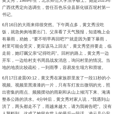
黄文秀，1989年生，北京师范大学法学硕士。她是2025年
广西优秀定向选调生，曾任百色乐业县新化镇百坭村第一
书记。
6月16日的大雨来得很突然。下午两点多，黄文秀没吃
饭，就急匆匆地要出门。父亲看了天气预报，知道晚上会
有暴雨，劝她，“要不明早再回吧?”“就是因为要下暴雨，
村里可能会受灾，更应该马上回去”，黄文秀坚持要走，临
走前，她叮嘱父亲“记得吃药”。回村的路上，黄文秀一边
开车，一边给村支书周昌战发消息，询问村里的情况。当
地的地质比较疏松，一到雨季，容易发生塌方和滑坡。
6月17日凌晨00:12，黄文秀在家族群里发了一段11秒的小
视频。视频里黑漆漆的一片，只有车灯发出微弱的光，照
出密集的雨点、频频摆动的雨刷和从山上倾泻下来、淹满
整条公路的洪水。4分钟后，黄文秀对家人说，“我遇到山
洪了，两头都走不了，雨越来越大，请为我祷告吧”。没有
人预料到，这成了她留在世上的最后一段话。凌云县公安