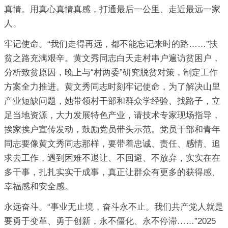
真情。用真心真情真感，打通最后一公里、走近最远一家
人。
牢记使命。“我们走得再远，都不能忘记来时的路……”扶
贫之路充满艰辛。黄文秀同志白天走村串户遍访贫困户，
分析致贫原因，晚上与“村两委”研究脱贫对策，制定工作
方案全力推进。黄文秀同志时刻牢记使命，为了解决山里
产业短缺问题，她带领村干部和群众学经验、找路子，立
足当地资源，大力发展特色产业，请技术专家现场指导，
挨家挨户宣传发动，鼓励党员带头示范。党员干部和青年
同志要像黄文秀同志那样，要带着忠诚、责任、感情、追
求去工作，遇到困难不退让、不回避、不放弃，实实在在
多干事，扎扎实实干成事，真正让群众有更多的获得感、
幸福感和安全感。
永远奋斗。“事业无止境，奋斗永不止。我们共产党人就是
要勇于变革、勇于创新，永不僵化、永不停滞……”2025