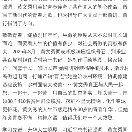
强调，黄文秀用美好青春诠释了共产党人的初心使命，谱
写了新时代的青春之歌，也为指导广大党员干部前进、前
行指明了方向。
致敬青春，绽放别样年华。生命的厚度从来不以时间长短
而论，而要看人生的价值有多少，对社会所做的贡献有多
大。2025年3月，黄文秀同志积极响应组织号召，到乐业
县百坭村担任驻村第一书记，她制作手绘地图，挨家挨
户，问需于民，倾听民声;她引进砂糖橘种植技术，指导村
民做起电商，打通产销“盲点”;她整治农村环境，协调修建
基础设施，乡村面貌大改善······黄文秀真正与人民一起
想、一起干、一起苦，用自己的勤奋务实，埋头苦干，带
领88户418名贫困群众脱贫。落红不是无情物，化作春泥
更护花。黄文秀的人生虽然定格在30岁的青春年华，但她
终究青春不悔，精神永留，值得我们每一个人致敬。
学习先进，升华人生境界。习近平总书记强调，黄文秀同