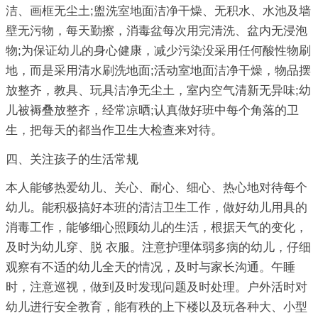
洁、画框无尘土;盥洗室地面洁净干燥、无积水、水池及墙
壁无污物，每天勤擦，消毒盆每次用完清洗、盆内无浸泡
物;为保证幼儿的身心健康，减少污染没采用任何酸性物刷
地，而是采用清水刷洗地面;活动室地面洁净干燥，物品摆
放整齐，教具、玩具洁净无尘土，室内空气清新无异味;幼
儿被褥叠放整齐，经常凉晒;认真做好班中每个角落的卫
生，把每天的都当作卫生大检查来对待。
四、关注孩子的生活常规
本人能够热爱幼儿、关心、耐心、细心、热心地对待每个
幼儿。能积极搞好本班的清洁卫生工作，做好幼儿用具的
消毒工作，能够细心照顾幼儿的生活，根据天气的变化，
及时为幼儿穿、脱 衣服。注意护理体弱多病的幼儿，仔细
观察有不适的幼儿全天的情况，及时与家长沟通。午睡
时，注意巡视，做到及时发现问题及时处理。户外活时对
幼儿进行安全教育，能有秩的上下楼以及玩各种大、小型