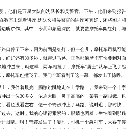
察，他们是五星大队的沈队长和吴警官。下午，他们来到报告
班在教室里观看讲座.沈队长和吴警官的讲座可真好，还将图片和
看边听讲作。其中，令我印象最深的，就要数摩托车闯红灯，与
字路口停了下来，因为前面是红灯，但一会儿，摩托车司机可能
，红灯还有30多秒，就穿过马路。正当那辆摩托车快要到对面
地冲过来，就这样，两车相撞了，摩托车“勇士”从车上飞了起
米，摩托车也撞飞了。我们全班看到了这一幕，都发出了惊呼。
早上，我伴着晨光，蹦蹦跳跳地走在上学路上。我来到一个十字
冲出一位30多岁，浓眉大眼，鼻子高高的，架着一副眼镜。也
忙，看也没看左右，便一个箭步冲上了马路。说时迟，那时快，
了过去。这时，我的心绷得紧紧的，眼睛也闭着，生怕看到那残
睁开眼睛。啊！奇迹发生了！霎时，司机一个急刹车，大客车停