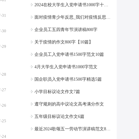
2024在校大学生入党申请书1000字十五篇
7-31
面对疫情青少年反思_我们对疫情反思【5篇】范文
企业员工五四青年节演讲稿800字
7-30
关于疫情的作文800字【10篇】
7-29
企业员工入党申请书1500字范文10篇
4月大学生入党申请书1000字范文
7-28
国企职员入党申请书1500字精选5篇
7-27
小学目标议论文作文7篇
遵守规则的高中议论文高考满分作文
7-26
五年级目标议论文作文6篇
7-25
最近2024歌颂五一劳动节演讲稿范文800字
7-24