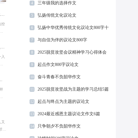
三年级我的选择作文
4
防控新型冠状病毒疫情心得感想_新冠疫情防控工作汇报5篇
弘扬传统文化议论文
5
防控
弘扬中华优秀传统文化议论文800字十
6
在
篇
别
与自信为伴的议论文800字
7
2024大一学生的入党申请书范文10篇_大一入党申请书
2025脱贫攻坚会议精神学习心得体会
8
一入
总结范文5篇
中
起点作文800字议论文
9
耳
奋斗青春不负韶华作文
10
入党申请书1000字十五篇
2025脱贫攻坚战为主题的学习总结5篇
样
11
知
起点与终点为主题的议论文
12
而
大
2024最近感恩主题议论文作文6篇
13
人又
只争朝夕不负韶华作文
14
节。
年