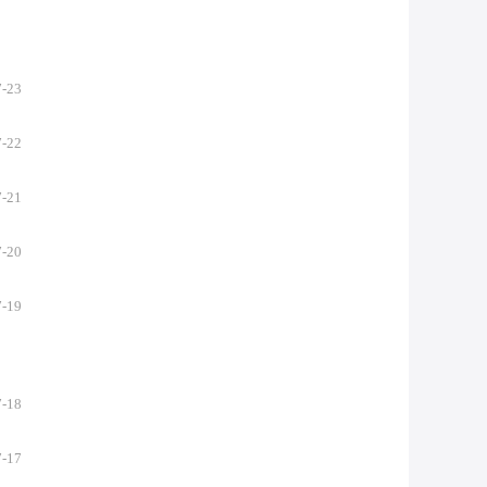
7-23
7-22
7-21
7-20
7-19
7-18
7-17