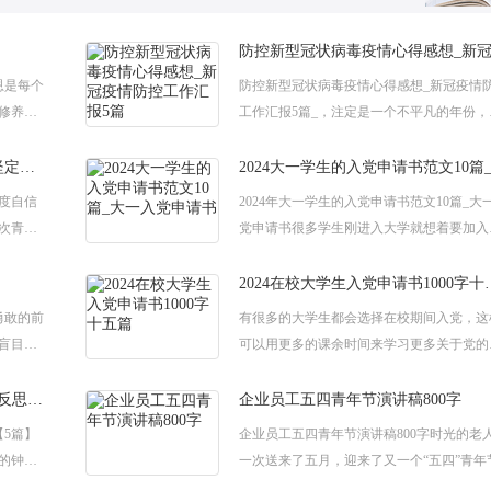
恩是每个
防控新型冠状病毒疫情心得感想_新冠疫情
修养。
工作汇报5篇_，注定是一个不平凡的年份，
恩，鸦
鼠年春天到来之际，我们经历着这样一个特
的冬天。下面是小阅为大家带来的有关防
五四期间组织开展绽放战疫青春坚定制度自信教育主题心得体会
度自信
2024年大一学生的入党申请书范文10篇_大
次青
党申请书很多学生刚进入大学就想着要加入
与人民
国共产党，我们从小就对中国共产党的事迹
的青
濡目染，现在到了加入的年龄，自然
2024在校大学生
勇敢的前
有很多的大学生都会选择在校期间入党，这
盲目的
可以用更多的课余时间来学习更多关于党的
想想自
识和精神，为可以入党实现自己的人生价值
在何
全面提升自己。这次小阅给大家整理了在校
面对疫情青少年反思_我们对疫情反思【5篇】范文
企业员工五四青年节演讲稿800字
5篇】
企业员工五四青年节演讲稿800字时光的老
的钟声
一次送来了五月，迎来了又一个“五四”青年
让这个
下面是小阅为大家带来的有企业员工五四青