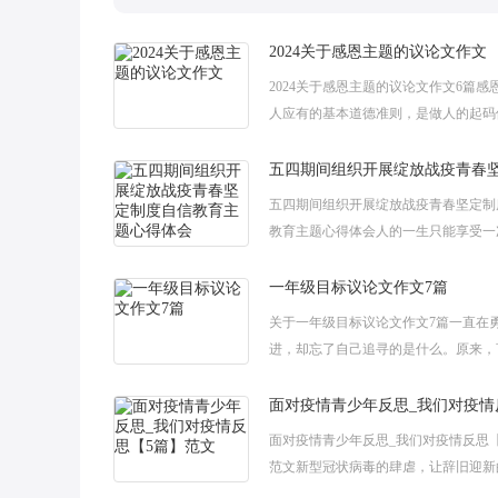
2024关于感恩主题的议论文作文
2024关于感恩主题的议论文作文6篇感
人应有的基本道德准则，是做人的起码
很多人很多事，其咎盖源于不会不愿感
有反哺之义，羊有跪乳之恩，不懂感恩
五四期间组织开展绽放战疫青春坚定制
教育主题心得体会人的一生只能享受一
春，当一个人在年轻时就把自己的人生
的事业紧紧相连，他所创造的就是永恒
一年级目标议论文作文7篇
春。
关于一年级目标议论文作文7篇一直在
进，却忘了自己追寻的是什么。原来，
付出比细小的收获更可怕。我想停下来
己的目标是啥，却发现自己的目标不知
面对疫情青少年反思_我们对疫情反思【
范文新型冠状病毒的肆虐，让辞旧迎新
更加沉重，人们脸上的那一个个口罩，