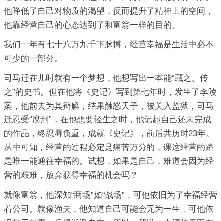
他降低了自己对物质的渴望，反而提升了精神上的空间，
他靠经营自己的心态达到了和富翁一样的目的。
我们一年有七十八万九千下脉搏，经营幸福是生活中必不
可少的一部分。
司马迁在儿时就有一个梦想，他想写出一本能“藏之、传
之”的史书。但在他将《史记》写到第七年时，发生了李陵
案，他前去为其辩解，结果触怒天子，被关入监狱，司马
迁忍受“腐刑”，在他想要轻生之时，他记起自己还未完成
的作品，终忍辱负重，成就《史记》，前后共历时23年。
从中可知，经营的过程必定是痛苦万分的，课这经营的路
是唯一能通往幸福的。试想，如果是自己，难道会因为经
营的艰难，放弃获得幸福的机会吗？
就像富翁，他深知“商场”如“战场”，可他依旧为了幸福经营
着公司。就像渔夫，他知道自己可能会无为一生，可他依