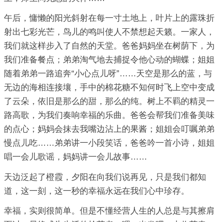
午后，慵懒的阳光斜射在每一寸土地上，叶片上的露珠折
射出七彩光芒，鸟儿的鸣叫使人不禁想起天籁。一家人，
我们就这样步入了自然的天堂。爸爸妈妈坐在树荫下，为
我们准备餐点；弟弟淘气地去捕捉令他心动的蝴蝶；姐姐
随着弟弟一路追奔“小心点儿呀”……天空是那么的蓝，与
无边的海相连接壤，手中的棉花糖不知何时飞上空中变成
了云朵，依旧是那么的甜，那么的纯。树上不羁的精灵一
路高歌，为我们奏响幸福的乐曲。爸爸会帮我们准备美味
的点心；妈妈会抹去我嘴边沾上的果酱；姐姐会叮嘱弟弟
慢点儿吃……弟弟讲一小段笑话，爸爸吟一首小诗，姐姐
唱一会儿歌谣，妈妈讲一会儿故事……
天边泛起了橙霞，夕阳在向我们说再见，只是我们都知
道，这一刻，这一秒的幸福永远在我们心中珍存。
幸福，实则很简单。但是不懂经营人生的人总是与其擦肩