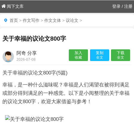
阅下文库
登录
/
注册
首页
>
作文写作
>
作文文体
>
议论文
>
关于幸福的议论文800字
阿奇 分享
加入
复制
下载
收藏
全文
全文
2026-07-08
06:18:06

关于幸福的议论文800字(5篇)
幸福，是一种什么滋味呢？幸福是人们渴望在被得到满足
或部分得到满足的一种感觉。以下是小阅整理的关于幸福
的议论文800字，欢迎大家借鉴与参考！