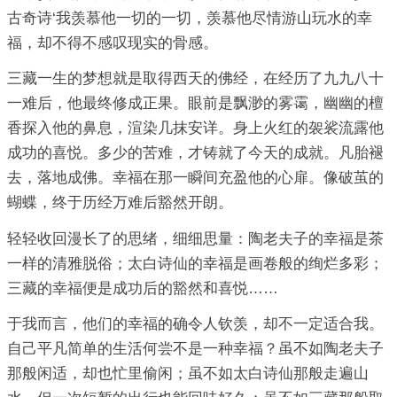
古奇诗‘我羡慕他一切的一切，羡慕他尽情游山玩水的幸
福，却不得不感叹现实的骨感。
三藏一生的梦想就是取得西天的佛经，在经历了九九八十
一难后，他最终修成正果。眼前是飘渺的雾霭，幽幽的檀
香探入他的鼻息，渲染几抹安详。身上火红的袈裟流露他
成功的喜悦。多少的苦难，才铸就了今天的成就。凡胎褪
去，落地成佛。幸福在那一瞬间充盈他的心扉。像破茧的
蝴蝶，终于历经万难后豁然开朗。
轻轻收回漫长了的思绪，细细思量：陶老夫子的幸福是茶
一样的清雅脱俗；太白诗仙的幸福是画卷般的绚烂多彩；
三藏的幸福便是成功后的豁然和喜悦……
于我而言，他们的幸福的确令人钦羡，却不一定适合我。
自己平凡简单的生活何尝不是一种幸福？虽不如陶老夫子
那般闲适，却也忙里偷闲；虽不如太白诗仙那般走遍山