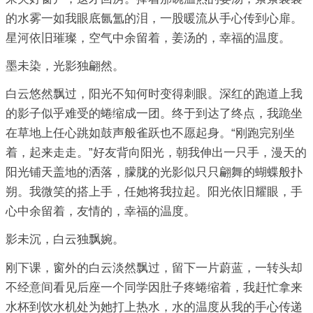
的水雾一如我眼底氤氲的泪，一股暖流从手心传到心扉。
星河依旧璀璨，空气中余留着，姜汤的，幸福的温度。
墨未染，光影独翩然。
白云悠然飘过，阳光不知何时变得刺眼。深红的跑道上我
的影子似乎难受的蜷缩成一团。终于到达了终点，我跪坐
在草地上任心跳如鼓声般雀跃也不愿起身。“刚跑完别坐
着，起来走走。”好友背向阳光，朝我伸出一只手，漫天的
阳光铺天盖地的洒落，朦胧的光影似只只翩舞的蝴蝶般扑
朔。我微笑的搭上手，任她将我拉起。阳光依旧耀眼，手
心中余留着，友情的，幸福的温度。
影未沉，白云独飘婉。
刚下课，窗外的白云淡然飘过，留下一片蔚蓝，一转头却
不经意间看见后座一个同学因肚子疼蜷缩着，我赶忙拿来
水杯到饮水机处为她打上热水，水的温度从我的手心传递