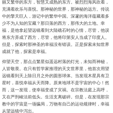
丽又繁华的东方，智慧又成熟的东方。被烈烈海风吹着，
充满着欢乐与喜悦。那神秘的世界，那神秘的远方。传说
中的擎天巨人，游记中的繁华中国。深邃的海洋蕴藏着多
少不为人知的宝藏？那日落的西方，那伟大的土地。幸
福，是他拿起望远镜看到大陆礁石时的心情，尽管，他误
将东方弄成了西方，尽管，他将印第安人当成了印度人。
但是，探索时那神圣的幸福没有错误。正是探索未知世界
成就了他，探索是幸福。
仰望天空，那点点繁星似遥远村落的灯光，未知而神秘，
人皆敬畏。在只有哲学家推理的天文世界里，他首次用望
远镜看到天上除日月之外的圆形球体。当发现木星具有卫
星时，喜悦幸福从天而降。原来地球不是宇宙的中心！然
而，这一发现，使幸福变成了灾祸。在宗教法庭上高呼，
又在严刑峻法前低头。生活支离破碎。但是，在发现那宗
教中的宇宙是一场骗局，万物有自己的运动规律时，幸福
从望远镜中泻出。