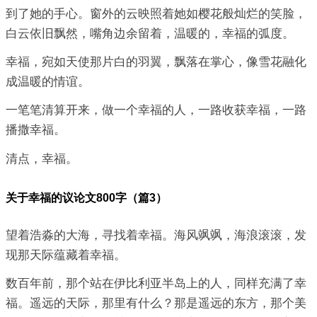
到了她的手心。窗外的云映照着她如樱花般灿烂的笑脸，
白云依旧飘然，嘴角边余留着，温暖的，幸福的弧度。
幸福，宛如天使那片白的羽翼，飘落在掌心，像雪花融化
成温暖的情谊。
一笔笔清算开来，做一个幸福的人，一路收获幸福，一路
播撒幸福。
清点，幸福。
关于幸福的议论文800字（篇3）
望着浩淼的大海，寻找着幸福。海风飒飒，海浪滚滚，发
现那天际蕴藏着幸福。
数百年前，那个站在伊比利亚半岛上的人，同样充满了幸
福。遥远的天际，那里有什么？那是遥远的东方，那个美