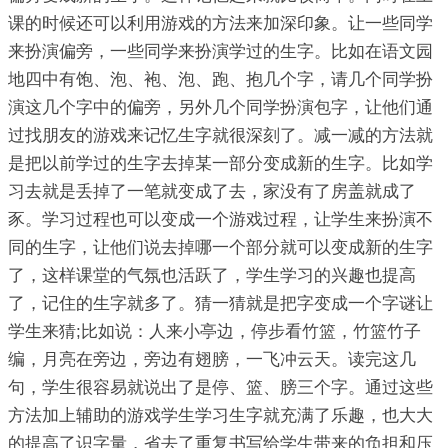
课的时候还可以利用游戏的方法来加深印象。让一些同学
来扮演偏旁，一些同学来扮演学过的生字。比如在语文园
地四中有饱、泡、袍、泡、跑、抱几个字，请几个同学扮
演这几个字中的偏旁，另外几个同学扮演包字，让他们通
过找朋友的游戏来记忆生字就很深刻了。减一减的方法就
是把以前学过的生字去掉某一部分变成新的生字。比如学
习去就是丢掉了一笔就变成了去，家没有了房盖就成了
豕。学习过程也可以变成一个游戏过程，让学生来扮演不
同的生字，让他们说去掉哪一个部分就可以变成新的生字
了，这样课堂的气氛也活跃了，学生学习的兴趣也提高
了，记住的生字就多了。猜一猜就是把字变成一个字谜让
学生来猜;比如说：人来小亭边，停步看竹篮，竹篮竹子
编，月亮在旁边，旁边有翅膀，一飞冲云天。读完这几
句，学生很容易就说出了是停、篮、膀三个字。通过这些
方法加上辅助的游戏学生学习生字就充满了乐趣，也大大
的提高了识字量，省去了重复书写给学生带来的负担和压