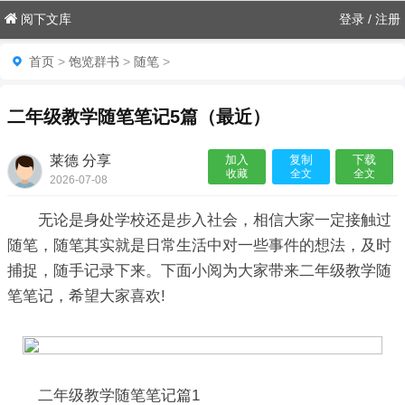
阅下文库
登录
/
注册
首页
>
饱览群书
>
随笔
>
二年级教学随笔笔记5篇（最近）
莱德 分享
加入
复制
下载
收藏
全文
全文
2026-07-08
06:18:07

无论是身处学校还是步入社会，相信大家一定接触过
随笔，随笔其实就是日常生活中对一些事件的想法，及时
捕捉，随手记录下来。下面小阅为大家带来二年级教学随
笔笔记，希望大家喜欢!
二年级教学随笔笔记篇1