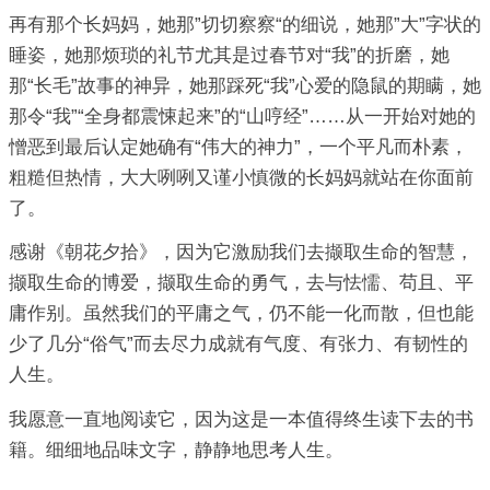
再有那个长妈妈，她那”切切察察“的细说，她那”大”字状的
睡姿，她那烦琐的礼节尤其是过春节对“我”的折磨，她
那“长毛”故事的神异，她那踩死“我”心爱的隐鼠的期瞒，她
那令“我”“全身都震悚起来”的“山哼经”……从一开始对她的
憎恶到最后认定她确有“伟大的神力”，一个平凡而朴素，
粗糙但热情，大大咧咧又谨小慎微的长妈妈就站在你面前
了。
感谢《朝花夕拾》，因为它激励我们去撷取生命的智慧，
撷取生命的博爱，撷取生命的勇气，去与怯懦、苟且、平
庸作别。虽然我们的平庸之气，仍不能一化而散，但也能
少了几分“俗气”而去尽力成就有气度、有张力、有韧性的
人生。
我愿意一直地阅读它，因为这是一本值得终生读下去的书
籍。细细地品味文字，静静地思考人生。