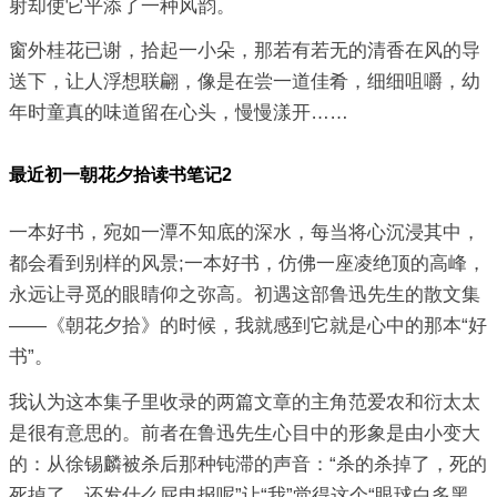
射却使它平添了一种风韵。
窗外桂花已谢，拾起一小朵，那若有若无的清香在风的导
送下，让人浮想联翩，像是在尝一道佳肴，细细咀嚼，幼
年时童真的味道留在心头，慢慢漾开……
最近初一朝花夕拾读书笔记2
一本好书，宛如一潭不知底的深水，每当将心沉浸其中，
都会看到别样的风景;一本好书，仿佛一座凌绝顶的高峰，
永远让寻觅的眼睛仰之弥高。初遇这部鲁迅先生的散文集
——《朝花夕拾》的时候，我就感到它就是心中的那本“好
书”。
我认为这本集子里收录的两篇文章的主角范爱农和衍太太
是很有意思的。前者在鲁迅先生心目中的形象是由小变大
的：从徐锡麟被杀后那种钝滞的声音：“杀的杀掉了，死的
死掉了，还发什么屁电报呢”让“我”觉得这个“眼球白多黑