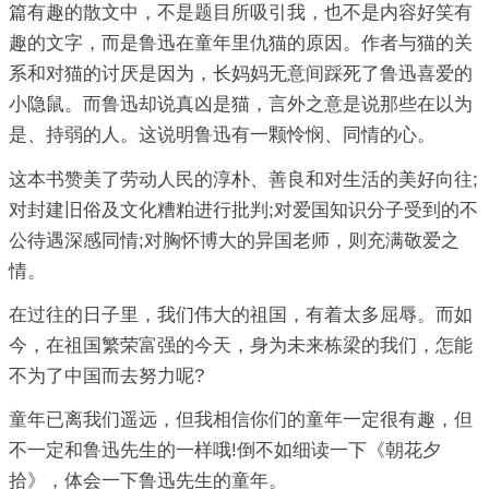
篇有趣的散文中，不是题目所吸引我，也不是内容好笑有
趣的文字，而是鲁迅在童年里仇猫的原因。作者与猫的关
系和对猫的讨厌是因为，长妈妈无意间踩死了鲁迅喜爱的
小隐鼠。而鲁迅却说真凶是猫，言外之意是说那些在以为
是、持弱的人。这说明鲁迅有一颗怜悯、同情的心。
这本书赞美了劳动人民的淳朴、善良和对生活的美好向往;
对封建旧俗及文化糟粕进行批判;对爱国知识分子受到的不
公待遇深感同情;对胸怀博大的异国老师，则充满敬爱之
情。
在过往的日子里，我们伟大的祖国，有着太多屈辱。而如
今，在祖国繁荣富强的今天，身为未来栋梁的我们，怎能
不为了中国而去努力呢?
童年已离我们遥远，但我相信你们的童年一定很有趣，但
不一定和鲁迅先生的一样哦!倒不如细读一下《朝花夕
拾》，体会一下鲁迅先生的童年。