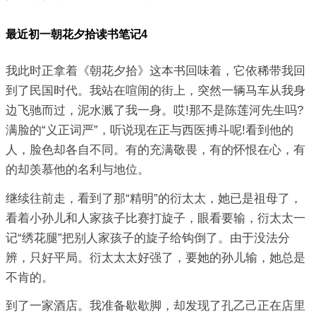
最近初一朝花夕拾读书笔记4
我此时正拿着《朝花夕拾》这本书回味着，它依稀带我回
到了民国时代。我站在喧闹的街上，突然一辆马车从我身
边飞驰而过，泥水溅了我一身。哎!那不是陈莲河先生吗?
满脸的“义正词严”，听说现在正与西医搏斗呢!看到他的
人，脸色却各自不同。有的充满敬畏，有的怀恨在心，有
的却羡慕他的名利与地位。
继续往前走，看到了那“精明”的衍太太，她已是祖母了，
看着小孙儿和人家孩子比赛打旋子，眼看要输，衍太太一
记“绣花腿”把别人家孩子的旋子给钩倒了。由于没法分
辨，只好平局。衍太太太好强了，要她的孙儿输，她总是
不肯的。
到了一家酒店。我准备歇歇脚，却发现了孔乙己正在店里