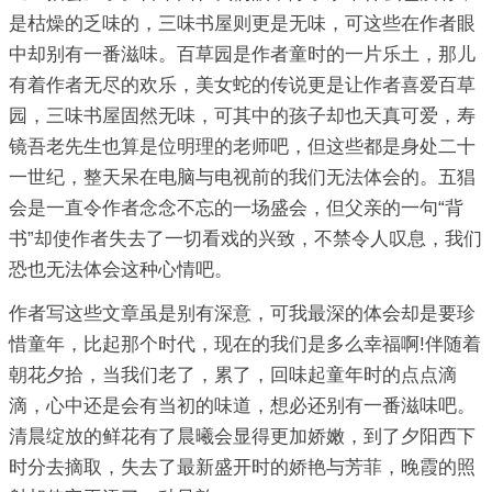
是枯燥的乏味的，三味书屋则更是无味，可这些在作者眼
中却别有一番滋味。百草园是作者童时的一片乐土，那儿
有着作者无尽的欢乐，美女蛇的传说更是让作者喜爱百草
园，三味书屋固然无味，可其中的孩子却也天真可爱，寿
镜吾老先生也算是位明理的老师吧，但这些都是身处二十
一世纪，整天呆在电脑与电视前的我们无法体会的。五猖
会是一直令作者念念不忘的一场盛会，但父亲的一句“背
书”却使作者失去了一切看戏的兴致，不禁令人叹息，我们
恐也无法体会这种心情吧。
作者写这些文章虽是别有深意，可我最深的体会却是要珍
惜童年，比起那个时代，现在的我们是多么幸福啊!伴随着
朝花夕拾，当我们老了，累了，回味起童年时的点点滴
滴，心中还是会有当初的味道，想必还别有一番滋味吧。
清晨绽放的鲜花有了晨曦会显得更加娇嫩，到了夕阳西下
时分去摘取，失去了最新盛开时的娇艳与芳菲，晚霞的照