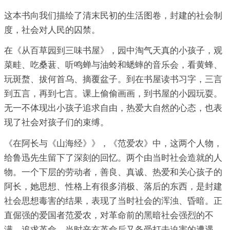
这本书向我们描绘了清末民初的生活图卷，封建的社会制
度，社会对人民的囚禁。
在《从百草园到三味书屋》，园中淘气天真的小孩子，观
菜畦、吃桑葚、听鸣蝉与油蛉和蟋蟀的音乐会，看黄蜂、
玩斑蝥、拔何首乌、摘覆盆子。到在书屋读书习字，三言
到五言，再到七言。课上偷偷画画，到书屋的小园玩耍。
无一不体现出小孩子追求自由，热爱大自然的心态，也表
现了社会对孩子们的束缚。
《在阿长与《山海经》》，《范爱农》中，这两个人物，
给鲁迅先生留下了深刻的回忆。两个由当时社会造就的人
物。一个下层的劳动者，善良、真诚、热爱和关心孩子的
阿长，她思想、性格上有很多消极、落后的东西，是封建
社会思想毒害的结果，表现了当时社会的浑浊、昏暗。正
直倔强的爱国者范爱农，对革命前的黑暗社会强烈的不
满，追求革命，当时辛亥革命后又备受打击迫害的遭遇。