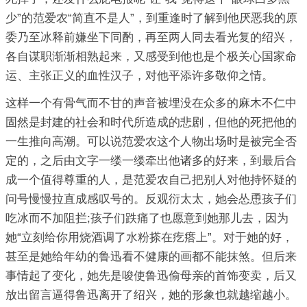
少”的范爱农“简直不是人”，到重逢时了解到他厌恶我的原
委乃至冰释前嫌坐下同酌，再至两人同去看光复的绍兴，
各自谋职渐渐相熟起来，又感受到他也是个极关心国家命
运、主张正义的血性汉子，对他平添许多敬仰之情。
这样一个有骨气而不甘的声音被埋没在众多的麻木不仁中
固然是封建的社会和时代所造成的悲剧，但他的死把他的
一生推向高潮。可以说范爱农这个人物出场时是被完全否
定的，之后由文字一缕一缕牵出他诸多的好来，到最后合
成一个值得尊重的人，是范爱农自己把别人对他持怀疑的
问号慢慢拉直成感叹号的。反观衍太太，她会怂恿孩子们
吃冰而不加阻拦;孩子们跌痛了也愿意到她那儿去，因为
她“立刻给你用烧酒调了水粉搽在疙瘩上”。对于她的好，
甚至是她给年幼的鲁迅看不健康的画都不能抹煞。但后来
事情起了变化，她先是唆使鲁迅偷母亲的首饰变卖，后又
放出留言逼得鲁迅离开了绍兴，她的形象也就越缩越小。