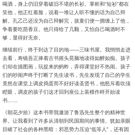
喝酒，身上仍旧穿着破旧不堪的长衫。掌柜和“短衫”都在
笑他，他正红着脸，说着一堆让人听不懂的话为自己辩
解。孔乙己还没为自己辩解完，孩童们便一拥缠上了他，
争着要吃茴香豆。他只得给了几颗，又怕自己喝酒时不
够，显得好无奈。
继续前行，终于到达了目的地——三味书屋。我悄悄走进
去看，寿镜吾正捧着古书摇头晃脑地读得如醉如痴。孩子
们却在描图画，玩捉来的蚂蚱，弄得课堂好不热闹。孩子
们的吵闹声终于打断了先生读书，先生发现了自己的学生
竟然在课堂上调皮捣蛋而不好好读圣贤书，他怒斥着吹须
瞪眼，调皮的孩子们这才回到座位上装模作样开始读
书……
《朝花夕拾》这本书带我遨游了鲁迅先生整个的精神世
界。让我看到了许多从清朝到民国期间的事情。犹如亲眼
目睹了社会的各种黑暗：邪恶势力压迫“低等人”，还有因