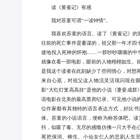
读《黄雀记》有感
我对苏童可谓“一读钟情”。
我喜欢苏童的语言。读了《黄雀记》的
往前的死亡事件是蓄谋的，祖父那一年才四十
捷地投入死神的怀抱……一群吵吵嚷嚷的中
就像在看一部电影，眼前的人物栩栩如生。
是我这个读者在此刻缺少了些同情心，对想
来自心底，对祖父这人物活灵活现闪现在
影“大红灯笼高高挂”是他的小说《妻妾成群
语电影在北美的最高票房纪录。可见他小说
位作家都有其独特的语言表达方式，好比书
体。苏童的小说语言，便称为称苏体吧。读
抖，似吸了毒。无尽的感慨仿佛一只大手在
尾把保润、柳生、小仙女仨人的悲剧人生