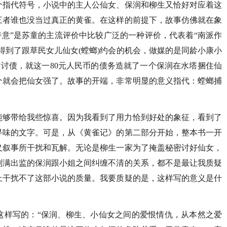
个指代符号，小说中的主人公仙女、保润和柳生又恰好对应着这
三者谁也没当过真正的黄雀。在这样的前提下，故事仿佛就在象
诗意”是苏童的主流评价中比较广泛的一种评价，代表着“南派作
下得到了跟草民女儿仙女(螳螂)约会的机会，做媒的是同龄小康小
女讨债，就这一80元人民币的债务造就了一个保润在水塔捆住仙
个就会把仙女强了。故事的开端，非常明显的意义指代：螳螂捕
能够带给我些惊喜。因为我看到了用力恰到好处的象征，看到了
寻味的文字。可是，从《黄雀记》的第二部分开始，整本书一开
义叙事所干扰和瓦解。无论是柳生一家为了掩盖秘密讨好仙女，
刑满出监的保润跟小姐之间纠缠不清的关系，都不是最让我质疑
上干扰不了这部小说的质量。我要质疑的是，这样写的意义是什
这样写的：“保润、柳生、小仙女之间的爱恨情仇，从本然之爱