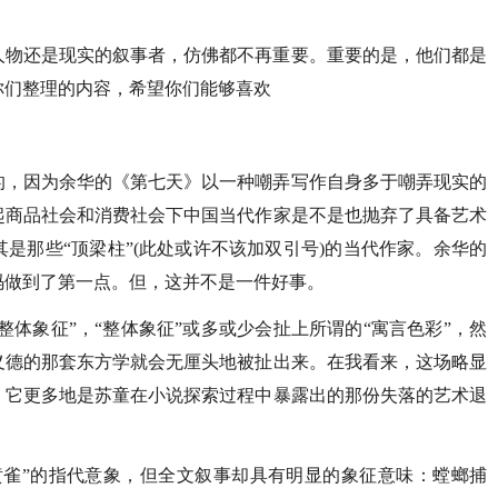
人物还是现实的叙事者，仿佛都不再重要。重要的是，他们都是
你们整理的内容，希望你们能够喜欢
的，因为余华的《第七天》以一种嘲弄写作自身多于嘲弄现实的
起商品社会和消费社会下中国当代作家是不是也抛弃了具备艺术
是那些“顶梁柱”(此处或许不该加双引号)的当代作家。余华的
码做到了第一点。但，这并不是一件好事。
整体象征”，“整体象征”或多或少会扯上所谓的“寓言色彩”，然
义德的那套东方学就会无厘头地被扯出来。在我看来，这场略显
，它更多地是苏童在小说探索过程中暴露出的那份失落的艺术退
黄雀”的指代意象，但全文叙事却具有明显的象征意味：螳螂捕