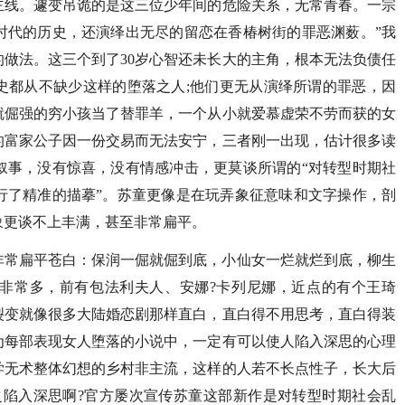
主线。遽变吊诡的是这三位少年间的危险关系，无常青春。一宗
时代的历史，还演绎出无尽的留恋在香椿树街的罪恶渊薮。”我
做法。这三个到了30岁心智还未长大的主角，根本无法负债任
史都从不缺少这样的堕落之人;他们更无从演绎所谓的罪恶，因
就倔强的穷小孩当了替罪羊，一个从小就爱慕虚荣不劳而获的女
的富家公子因一份交易而无法安宁，三者刚一出现，估计很多读
叙事，没有惊喜，没有情感冲击，更莫谈所谓的“对转型时期社
行了精准的描摹”。苏童更像是在玩弄象征意味和文字操作，剖
象更谈不上丰满，甚至非常扁平。
非常扁平苍白：保润一倔就倔到底，小仙女一烂就烂到底，柳生
非常多，前有包法利夫人、安娜?卡列尼娜，近点的有个王琦
裂变就像很多大陆婚恋剧那样直白，直白得不用思考，直白得装
为每部表现女人堕落的小说中，一定有可以使人陷入深思的心理
学无术整体幻想的乡村非主流，这样的人若不长点性子，长大后
之陷入深思啊?官方屡次宣传苏童这部新作是对转型时期社会乱