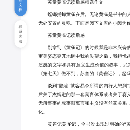
苏童黄雀记读后感精选作文
文
档
阅读《乡土中国》有感心得600
螳螂捕蝉黄雀在后。无论黄雀是书中的
字
无处安置的灵魂。下面是阅下文库的小阅为
联
关于《边城》读后感600字8篇
系
苏童黄雀记读后感
客
服
刚拿到《黄雀记》的时候我是非常兴奋
审美姿态突兀地砸中我的失望之后，我担忧
质感的文字和具有意义生成价值的叙事，尤其
《第七天》做不到，苏童的《黄雀记》，起
谈到“隐喻”就容易令所谓的内行人想到“
后关于杰姆逊的那一套寓言体系或者关于赛
无所事事的叙事跟寓言和主义没有丝毫关系
化。
黄雀记黄雀记，全书没出现过明确的“