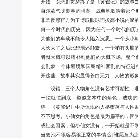
开始，以悲剧贯穿终了是《黄雀记》的故事
荷尔蒙气味刺鼻的强案，战栗地歌吟着那个
非常反感官方为了博取眼球而拔高小说内涵的
何一个时代的历史，因为任何一个时代的历
为他们的卑琐不能令人陷入沉思。一个从小
人长大了之后比碧池还颠簸，一个稍有头脑
者就大概可以脑补到他们的大概下场。整个
会乱象、个体窘境和国民精神紊乱的特征进
开这些，故事其实显得苍白无力，人物的形
没错，三个人物角色没有艺术可塑性，
一怯就怯到底。类似文本中的角色，成功的
瑶，《黄雀记》中所体现的人格堕落与人性
不下思考。小仙女的角色是最为扁平的，因
或社会因素，但小仙女没有，一开始就是不
当碧池不很容易很正常的事情么?谁愿意为