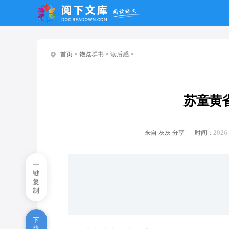
小王子第一章读后感范文10篇
小王子优秀读后感范文10篇
首页
>
饱览群书
>
读后感
>
简爱读后感范文10篇
简爱读后感600字左右初中10篇
苏童黄
简爱读书心得600字范文10篇
简爱读后感600字优秀作文10篇
2026-
来自
灰灰
分享
时间：
关于《边城》读后感500字5篇
一
键
散文《秋天的怀念》读后感心得
复
制
关于《边城》读后感600字7篇
下
《夏洛的网》片段读后感500字
载