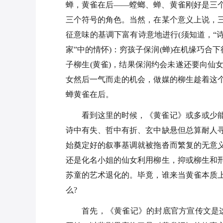
蝉，黄雀在后——螳螂、蝉、黄雀刚好是三
三个符号的角色。当然，在某个意义上说，
征意味的基调下富有诗意地进行(须知道，“
家”中的情怀)：穷孩子保润(蝉)在机缘巧合
子柳生(黄雀)，结果保润约会未遂还要向仙
女然后一气而走的机会，做媒的柳生趁着这
蝉黄雀在后。
看到这里的时候，《黄雀记》或多或少
诗中有失、哲中有折、玄中缺悬但总算耐人
始奠定好的叙事基调就被拖沓而繁复的无意
还是化名小姐的仙女利用柳生，抑或柳生和
苏童的艺术退化的。毕竟，谁来当黄雀本质
么?
首先，《黄雀记》的封底官方宣传文是