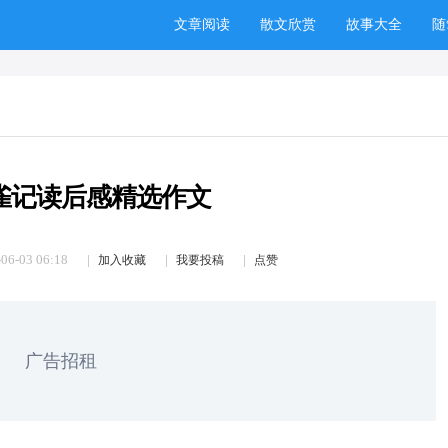
文章阅读
散文欣赏
故事大全
随
雀记读后感精选作文
06-03 06:18
加入收藏
我要投稿
点赞
广告招租