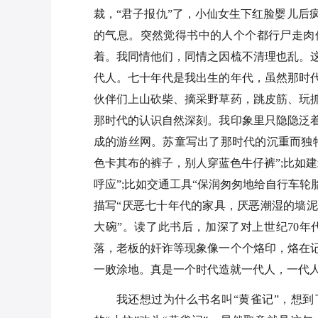
裁，“君子报仇”了，小仙女生下红脸婴儿后
的气息。突然觉得书中的人个个都行尸走肉
着。我同情他们，同情之因梳不清理也乱。
代人。七十年代是我出生的年代，虽然那时
伙伴们上山砍柴、摘采野草药，跳皮筋、玩
那时代的认识自然深刻。我印象里只隐隐泛
成的游丝网。苏童写出了那时代的沉重而独
色卡其布的裤子，别人穿蓝色牛仔裤”;比如
呼应”;比如交通工具“保润匆匆地给自行车轮
描写“厌恶七十年代的家具，厌恶潮湿的墙
大碗”。读了此书后，加深了对上世纪70
落，老板的奸诈等现象像一个个烙印，烙在
一败涂地。真是一个时代造就一代人，一代
我还想过为什么书名叫“黄雀记”，想到