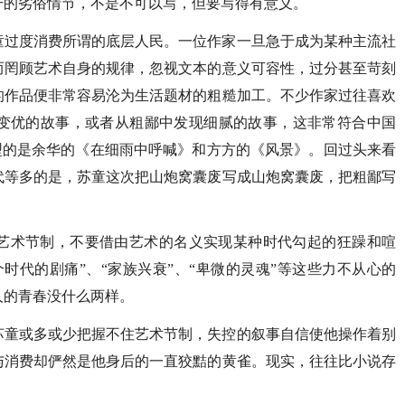
干的劣俗情节，不是不可以写，但要写得有意义。
童过度消费所谓的底层人民。一位作家一旦急于成为某种主流社
而罔顾艺术自身的规律，忽视文本的意义可容性，过分甚至苛刻
的作品便非常容易沦为生活题材的粗糙加工。不少作家过往喜欢
变优的故事，或者从粗鄙中发现细腻的故事，这非常符合中国
典型的是余华的《在细雨中呼喊》和方方的《风景》。回过头来看
代等多的是，苏童这次把山炮窝囊废写成山炮窝囊废，把粗鄙写
艺术节制，不要借由艺术的名义实现某种时代勾起的狂躁和喧
时代的剧痛”、“家族兴衰”、“卑微的灵魂”等这些力不从心的
人的青春没什么两样。
苏童或多或少把握不住艺术节制，失控的叙事自信使他操作着别
与消费却俨然是他身后的一直狡黠的黄雀。现实，往往比小说存