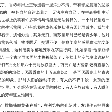
疯了。香椿树街上空弥漫着一层浑浊不清、带有罪恶意蕴的悲戚
似的，被各自的命运牵着走，无法左右自己，在拼命挣扎中活
这世界上的确有许多事情与情感是无法解释的。一个时代塑造一
代的生活贫困，但带给我的成长乐趣却没有因此而减少。我与小
抓石子、浇蜡烛油，其乐无穷。而苏童那时已经是青少年，他对
着贫穷落后、物质匮乏、交通不便、信息闭塞的感觉暗淡地交织
特感觉，这种感觉浓郁地笼罩在字里行间。比如穿着“他穿豆绿
建筑“一个古老而顽固的木榫被敲落了，阁楼上的空气发出诡秘的
胎打气”;比如那八十元前数额巨大，万元户是大富豪;还有直接的
泥斑驳的墙壁，厌恶昏暗的十五瓦白炽灯，甚至厌恶桌上的青边
年代的印象。那时人们的躁动不安，有人的不择手段，女孩的堕
记忆里。社会经济在迅猛发展的时候，有人突然致富，有人瞬间
人的芳华逝去难回寻。
了“螳螂捕蝉黄雀在后”，在浏览书的介绍时，发现作者把原来