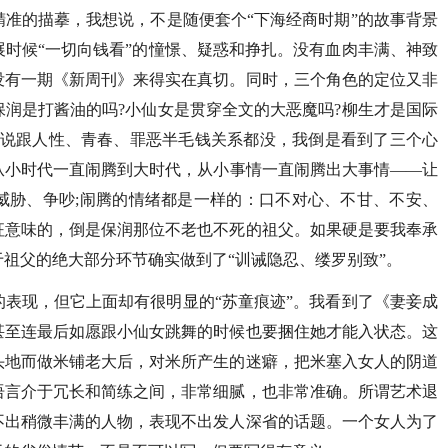
准的描摹，我想说，不是随便套个“下海经商时期”的故事背景
时候“一切向钱看”的憧憬、疑惑和挣扎。没有血肉丰满、神致
没有一期《新周刊》来得实在真切。同时，三个角色的定位又非
润是打酱油的吗?小仙女是贯穿全文的大恶魔吗?柳生才是国际
小说跟人性、青春、罪恶半毛钱关系都没，我倒是看到了三个心
从小时代一直闹腾到大时代，从小事情一直闹腾出大事情——让
威胁、争吵;闹腾的情绪都是一样的：口不对心、不甘、不安、
征意味的，倒是保润那位不老也不死的祖父。如果硬是要我奉承
祖父的绝大部分环节确实做到了“训诫隐忍、缕罗别致”。
表现，但它上面却有很明显的“苏童痕迹”。我看到了《妻妾成
甚至连最后如愿跟小仙女跳舞的时候也要捆住她才能入状态。这
头地而做米铺老大后，对米所产生的迷癖，把米塞入女人的阴道
语言介于冗长和简练之间，非常细腻，也非常准确。所谓艺术退
不出稍微丰满的人物，表现不出发人深省的话题。一个女人为了