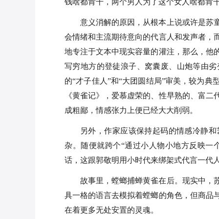
钱啥都肯干，两个男人为了这个女人啥都肯
意义消解的原因，从根本上说或许是苏
会情绪和主流期待意向的代言人和发声者，
地专注于文本中现实容量的灌注，那么，他
写穷地方的登徒浪子、窝囊废、山炮等由劣
的“才子佳人”和“大团圆结局”审美，较为
《黄雀记》，爱慕虚荣的、性早熟的、富二
成粗鄙，情感张力上便已经大大削弱。
另外，作家应该保持起码的情感冷静和
杂。随便就跨个“通过小人物小地方反映一个
话，这跟郭敬明用小时代来绑架式代言一代
故事里，螳螂捕蝉黄雀在后。现实中，
具一格的语言去模拟着螳螂的角色，但商品
在着更多无处安置的灵魂。