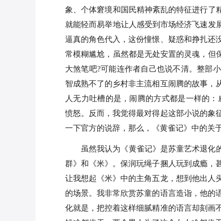
象、个体窘境和国民精神紊乱的特征进行了精
就能轻而易举地让人感受到市场经济飞速发展
逼真的角色代入，这份憧憬、疑惑和挣扎还
常模糊尴尬，虽然都是无处安置的灵魂，但保
大煞笔吧?可能连作者自己也说不清。整部
智成熟不了的乡村非主流相互闹腾的故事，
人无力吐槽的是，闹腾的方式都是一样的：
愤怒。反而，我觉得最对得起这部小说的象
一下官方的说辞，那么，《黄雀记》中的关于
虽然我认为《黄雀记》是苏童艺术退化的
群》和《米》。保润玩绳子捆人玩到成瘾，
让我想起《米》中的主角五龙，想到他出人
的场景。我非常欣赏苏童的语言造诣，他的
化就是，把控着这样细腻精准的语言却刻画