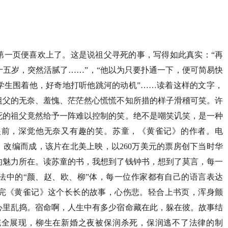
第一页便喜欢上了。这是说祖父寻死的事，写得如此真实：“再
五岁，突然活腻了……”，“他以为只要扑通一下，便可简易快
学生围着他，好奇地打听他跳河的动机”……读着这样的文字，
祖父的无奈、羞愧、茫茫然心慌慌不知所措的样子滑稽可笑。许
死的祖父竟然给予一阵难以控制的笑。绝不是嘲笑讥笑，是一种
眼前，深觉他无奈又有趣的笑。苏童，《黄雀记》的作者。电
》改编而成，该片在北美上映，以260万美元的票房创下当时华
的魅力所在。读苏童的书，我想到了钱钟书，想到了莫言，每一
法中的“颜、赵、欧、柳”体，每一位作家都有自己的语言表达
完《黄雀记》这个长长的故事，心伤悲。轻合上书页，浑身颤
心里乱捣。宿命啊，人生中有多少宿命藏在此，躲在彼。故事结
完全展现，柳生在新婚之夜被保润杀死，保润逃不了法律的制