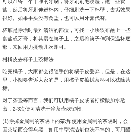
可以准备一个干净的牙刷，将牙刷刷毛浸湿，蘸一些食
盐，然后将牙刷伸进杯内，仔细刷洗一下杯壁，去垢效果
很好。如果手头没有食盐，也可以用牙膏代替。
杯底是除垢时最难清洁的部位，可找一小块软布蘸上一些
食盐或牙膏，将其裹在筷子上，之后将筷子伸到保温杯底
部，来回用力搅动几次即可。
柑橘皮去杯子上茶垢法
吃完橘子，大家都会很随手的将橘子皮丢弃，但是，在这
里，小阅要告诉大家的是，用橘子皮擦拭茶杯可以祛除茶
垢。
对于茶壶等而言，我们可以用橘子皮或者柠檬酸加水熬
煮，2-3次便可清洗干净茶壶残留物。
(1)除掉金属制的茶隔上的茶垢:使用金属制的茶隔时，会
因茶垢而变得乌黑，如用中型清洁剂也洗不掉的，可用醋