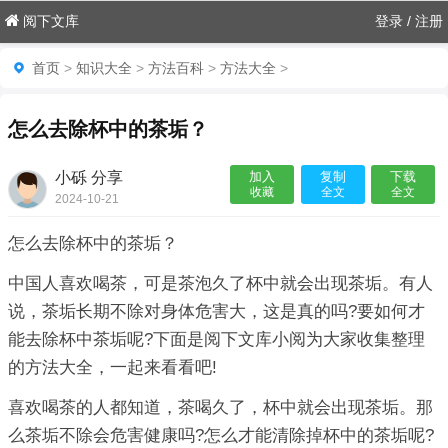
阅下文库
登录
/
注册
首页
>
知识大全
>
方法百科
>
方法大全
>
怎么去除杯中的茶垢？
小砾 分享
加入
复制
下载
收藏
全文
全文
2024-10-21
06:55:05

怎么去除杯中的茶垢？
中国人喜欢喝茶，可是茶泡久了杯中就会出现茶垢。有人
说，茶垢长期不除对身体危害大，这是真的吗?要如何才
能去除杯中茶垢呢?下面是阅下文库小阅为大家收集整理
的方法大全，一起来看看吧!
喜欢喝茶的人都知道，茶喝久了，杯中就会出现茶垢。那
么茶垢不除会危害健康吗?怎么才能清除掉杯中的茶垢呢?