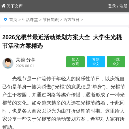
阅下文库
登录
/
注册
首页
>
生活课堂
>
节日知识
>
西方节日
>
2026光棍节最近活动策划方案大全_大学生光棍
节活动方案精选
莱德 分享
加入
复制
下载
收藏
全文
全文
2026-06-01
06:18:09

光棍节是一种流传于年轻人的娱乐性节日，以庆祝自
己仍是单身一族为骄傲(“光棍”的意思便是“单身”)。光棍节
产生于校园，并通过网络等媒介传播，逐渐形成了一种光
棍节的文化。如今越来越多的人选在光棍节结婚，于此同
时，也是各大商家以脱光为由打折促销的时期。这里给大
家分享一些关于光棍节的活动策划方案，希望对大家有所
帮助。