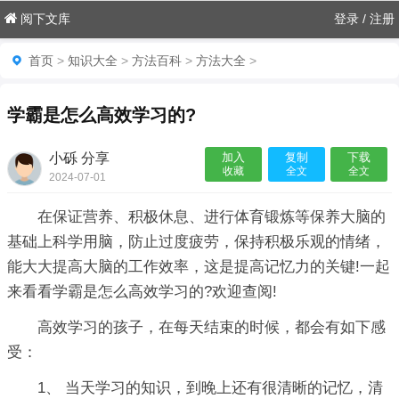
阅下文库
登录
/
注册
首页
>
知识大全
>
方法百科
>
方法大全
>
学霸是怎么高效学习的?
小砾 分享
加入
复制
下载
收藏
全文
全文
2024-07-01
06:55:06

在保证营养、积极休息、进行体育锻炼等保养大脑的
基础上科学用脑，防止过度疲劳，保持积极乐观的情绪，
能大大提高大脑的工作效率，这是提高记忆力的关键!一起
来看看学霸是怎么高效学习的?欢迎查阅!
高效学习的孩子，在每天结束的时候，都会有如下感
受：
1、 当天学习的知识，到晚上还有很清晰的记忆，清