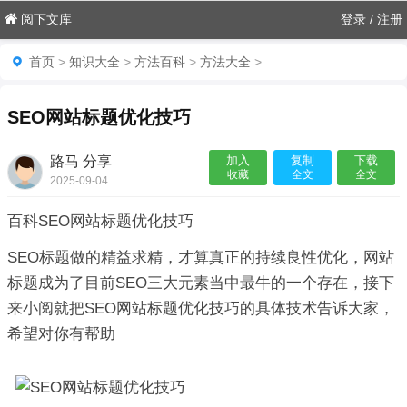
阅下文库
登录
/
注册
首页
>
知识大全
>
方法百科
>
方法大全
>
SEO网站标题优化技巧
路马 分享
加入
复制
下载
收藏
全文
全文
2025-09-04
06:18:07

百科SEO网站标题优化技巧
SEO标题做的精益求精，才算真正的持续良性优化，网站
标题成为了目前SEO三大元素当中最牛的一个存在，接下
来小阅就把SEO网站标题优化技巧的具体技术告诉大家，
希望对你有帮助