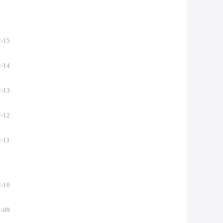
2-15
2-14
2-13
2-12
2-11
2-10
2-09