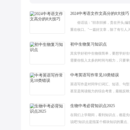
2024中考语文作文高分的8大技巧
俗话说："织衣织裤，贵在开头;编
重在收口。"一篇好文章，除了有引人
头，还应该有耐人寻味的结尾。小阅整
2024中考语文作文高分的8大技巧，
初中生物复习知识点
其实学好初中生物很简单，要想学好生
需要你投入太多的时间与精力，只要掌
法，整理好生物的知识点就行了，下面
大家分享一些初中生物复习知识点，希
中考英语写作常见10类错误
英语写作是对同学们词汇、短语、句型
甚至是阅读能力的综合考查，最能反映
英语水平。下面是小阅整理的中考英语
见10类错误，欢迎大家阅读分享借鉴，
生物中考必背知识点2025
在我们上学期间，看到知识点，都是先
说吧!知识点是指某个模块知识的重点
容、关键部分。为了帮助大家掌握重要