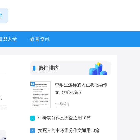
知识大全
教育资讯
热门排序
中学生这样的人让我感动作
文（精选8篇）
校、
中考辅导
、工
中考满分作文大全通用10篇
2
笑死人的中考零分作文通用10篇
3