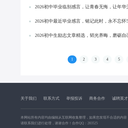
2026初中毕业临别感言，让青春无悔，让年华
2026初中最近毕业感言，铭记此时，永不忘怀
2026初中生励志文章精选，韬光养晦，磨砺自
1
2
3
4
5
关于我们
联系方式
举报投诉
商务合作
诚聘英才
本网站所有内容均由编辑从互联网收集整理，如果您发现不合适的内容
请联系我们进行处理，谢谢合作！合作QQ：283525