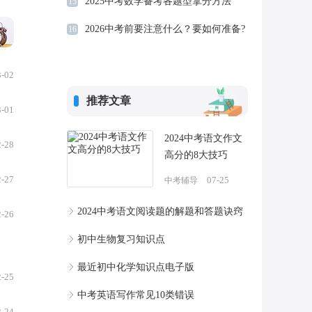
2025中考数学备考各题型拿分方法
15
，
2026中考前要注意什么？要如何准备?
16
3-02
推荐文章
3-01
2024中考语文作文
2-28
高分的8大技巧
2-27
07-25
中考辅导
2024中考语文阅读题的解题和答题诀窍
2-26
初中生物复习知识点
最近初中化学知识点电子版
2-25
中考英语写作常见10类错误
2-24