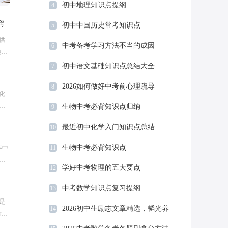
初中地理知识点提纲
4
窍
初中中国历史常考知识点
5
供
中考备考学习方法不当的成因
6
题的
4
初中语文基础知识点总结大全
7
2026如何做好中考前心理疏导
8
化
学
生物中考必背知识点归纳
9
中
最近初中化学入门知识点总结
10
学
生物中考必背知识点
年中
11
持
学好中考物理的五大要点
12
有
中考数学知识点复习提纲
13
是
2026初中生励志文章精选，韬光养
14
方
晦，磨砺自己5篇
下