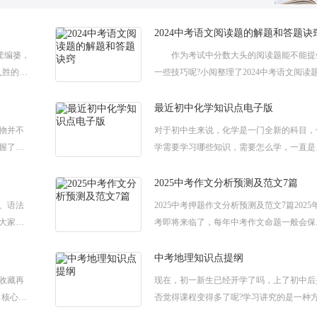
2024中考语文阅读题的解题和答题诀
筐编篓，
作为考试中分数大头的阅读题能不能提
入胜的开
一些技巧呢?小阅整理了2024中考语文阅读
理了
解题和答题诀窍，希望能帮助到您。 202
中考语文阅读题的解题和答题诀窍
最近初中化学知识点电子版
物并不
对于初中生来说，化学是一门全新的科目，
握了方
学需要学习哪些知识，需要怎么学，一直是
小阅给
生们想知道的。下面小阅为大家带来最近初
望能够
化学知识点电子版，希望大家喜欢!初中化
2025中考作文分析预测及范文7篇
、语法
2025中考押题作文分析预测及范文7篇2025
大家的
考即将来临了，每年中考作文命题一般会保
写作常
各地考区作文命题的连续性、稳定性，稳中
希望
变，变中出新。那么今天小阅在这
中考地理知识点提纲
收藏再
现在，初一新生已经开学了吗，上了初中后
、核心内
否觉得课程变得多了呢?学习讲究的是一种
知识
法，很多人可能之前没怎么接触过地理，以