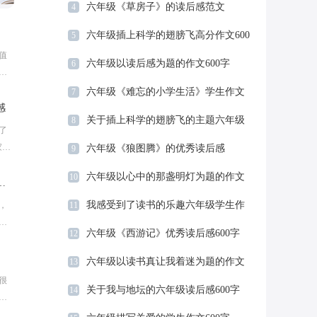
六年级《草房子》的读后感范文
4
六年级插上科学的翅膀飞高分作文600
5
值
字
六年级以读后感为题的作文600字
6
读
阅给
六年级《难忘的小学生活》学生作文
7
感
关于插上科学的翅膀飞的主题六年级
8
了
作文
家想
六年级《狼图腾》的优秀读后感
9
了六
六年级以心中的那盏明灯为题的作文
10
小女孩》优秀读后感范文
600字
我感受到了读书的乐趣六年级学生作
，
11
。
文600字
六年级《西游记》优秀读后感600字
12
小阅
六年级以读书真让我着迷为题的作文
13
很
600字
关于我与地坛的六年级读后感600字
14
呢?