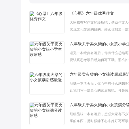
《心愿》六年级优秀作文
大家都有写作文的经历吧，借助作文人
实现文化交流的目的。那么你知道一篇
文该怎么写吗?下面小阅给大家整理了
六年级优秀作文，希望大家喜欢！《心
读完一本经典名著后，你有什么总结呢
要认真思考读后感如何写了哦。那么如
后感才能更有感染力呢?下面小阅给大
六年级关于卖火柴的小女孩小学生读后
六年级卖火柴的小女孩读后感最
品味一本名著后，你心中有什么感想呢
让我们写一篇走心的读后感吧。可是读
么写才合适呢?下面小阅给大家整理了
火柴的小女孩读后感最近，希望大家喜
六年级关于卖火柴的小女孩满分
细细品味一本名著后，想必大家有不少
享的东西，是时候静下心来好好写写读
了。那怎么写好一篇读后感呢?下面小