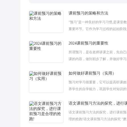
课前预习的策略和方法
“预习”是一种良好的学习习惯,是课堂
重要环节。它作为学习过程的起始阶段
学习效率方面有着重要的作用。下面给
享一些关于课前预习的策略和方法，希
2024课前预习的重要性
所谓预习，是在老师讲课之前，先自己
课的内容，做到初步了解，并做好学习
的准备工作。预习将直接影响听课的效
面小阅为大家带来2024课前预习的重要
如何做好课前预习（实用）
预习对学习很重要，它可以提高听课效
养学生的自学能力，巩固学生对知识的
下面小阅为大家带来如何做好课前预习
大家喜欢!如何做好课前预习1、选择好
语文课前预习方法的探究，进行课前预
理的抢跑!语文课前预习方法的探究 “
砍柴工。”不管做什么事情，都要做好