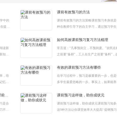
课前有效预习的方法
教学中的
课前有效预习的方法策略课前预习本身就是
,在提高
种在教师引导下的自主学习，通过预习学生
大家分
步建构了知识体系。下面给大家分享一些关
课前有效预习的方法策略，希望能够对大家
如何高效课前预习复习方法梳理
阅读新
常言道：“凡事预则立，不预则废。”农民在
新知识
之前要“备耕”，工人在生产之前要“备料”，
果。下
在打仗之前要“备战”，这都是“预”。同样道
性
生在上课之前，也要准备，
有效的课前预习方法有哪些
率，培
在学习过程中，预习是极重要的一步，也是
记忆。
多学生最爱忽略的一步。事实上，如果能养
，希望
提前预习的好习惯，好处还是极多的。下面
预习
阅为大家带来有效的课前预习方法有哪些，
语文课前预习方法的探究，进行课前预习是合理的抢跑!
课前预习这样做，助你成状元
习是合
课前预习这样做，助你成状元课前预习知多
磨刀不误
这9种方法让你课堂效率大大提高! 提纲预
充足的准
就是把所预习的内容列成提纲、提炼概括为